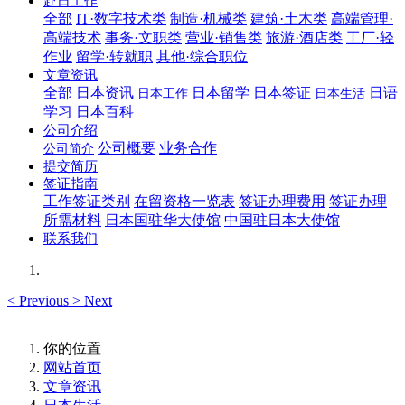
赴日工作
全部
IT·数字技术类
制造·机械类
建筑·土木类
高端管理·
高端技术
事务·文职类
营业·销售类
旅游·酒店类
工厂·轻
作业
留学·转就职
其他·综合职位
文章资讯
全部
日本资讯
日本留学
日本签证
日语
日本工作
日本生活
学习
日本百科
公司介绍
公司概要
业务合作
公司简介
提交简历
签证指南
工作签证类别
在留资格一览表
签证办理费用
签证办理
所需材料
日本国驻华大使馆
中国驻日本大使馆
联系我们
<
Previous
>
Next
你的位置
网站首页
文章资讯