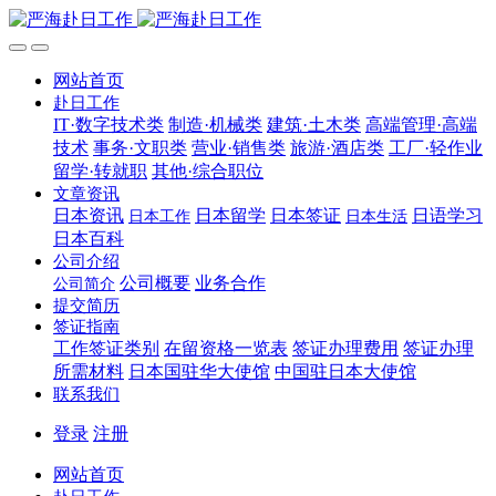
网站首页
赴日工作
IT·数字技术类
制造·机械类
建筑·土木类
高端管理·高端
技术
事务·文职类
营业·销售类
旅游·酒店类
工厂·轻作业
留学·转就职
其他·综合职位
文章资讯
日本资讯
日本留学
日本签证
日语学习
日本工作
日本生活
日本百科
公司介绍
公司概要
业务合作
公司简介
提交简历
签证指南
工作签证类别
在留资格一览表
签证办理费用
签证办理
所需材料
日本国驻华大使馆
中国驻日本大使馆
联系我们
登录
注册
网站首页