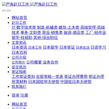
网站首页
赴日工作
IT·数字技术类
制造·机械类
建筑·土木类
高端管理·高端
技术
事务·文职类
营业·销售类
旅游·酒店类
工厂·轻作业
留学·转就职
其他·综合职位
文章资讯
日本资讯
日本留学
日本签证
日语学习
日本工作
日本生活
日本百科
公司介绍
公司概要
业务合作
公司简介
提交简历
签证指南
工作签证类别
在留资格一览表
签证办理费用
签证办理
所需材料
日本国驻华大使馆
中国驻日本大使馆
联系我们
登录
注册
网站首页