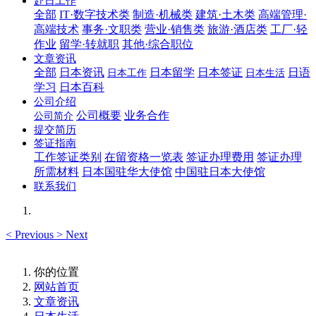
赴日工作
全部
IT·数字技术类
制造·机械类
建筑·土木类
高端管理·
高端技术
事务·文职类
营业·销售类
旅游·酒店类
工厂·轻
作业
留学·转就职
其他·综合职位
文章资讯
全部
日本资讯
日本留学
日本签证
日语
日本工作
日本生活
学习
日本百科
公司介绍
公司概要
业务合作
公司简介
提交简历
签证指南
工作签证类别
在留资格一览表
签证办理费用
签证办理
所需材料
日本国驻华大使馆
中国驻日本大使馆
联系我们
<
Previous
>
Next
你的位置
网站首页
文章资讯