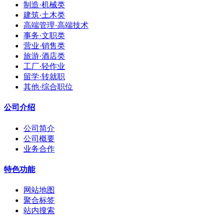
制造·机械类
建筑·土木类
高端管理·高端技术
事务·文职类
营业·销售类
旅游·酒店类
工厂·轻作业
留学·转就职
其他·综合职位
公司介绍
公司简介
公司概要
业务合作
特色功能
网站地图
聚合标签
站内搜索