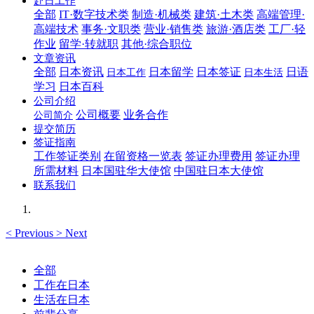
赴日工作
全部
IT·数字技术类
制造·机械类
建筑·土木类
高端管理·
高端技术
事务·文职类
营业·销售类
旅游·酒店类
工厂·轻
作业
留学·转就职
其他·综合职位
文章资讯
全部
日本资讯
日本留学
日本签证
日语
日本工作
日本生活
学习
日本百科
公司介绍
公司概要
业务合作
公司简介
提交简历
签证指南
工作签证类别
在留资格一览表
签证办理费用
签证办理
所需材料
日本国驻华大使馆
中国驻日本大使馆
联系我们
<
Previous
>
Next
全部
工作在日本
生活在日本