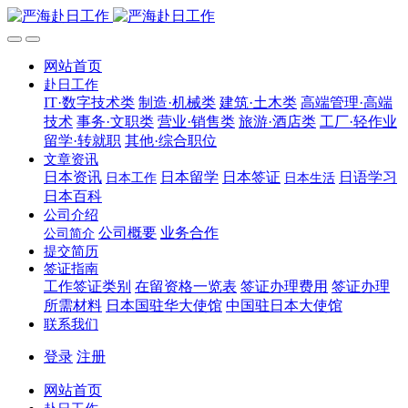
网站首页
赴日工作
IT·数字技术类
制造·机械类
建筑·土木类
高端管理·高端
技术
事务·文职类
营业·销售类
旅游·酒店类
工厂·轻作业
留学·转就职
其他·综合职位
文章资讯
日本资讯
日本留学
日本签证
日语学习
日本工作
日本生活
日本百科
公司介绍
公司概要
业务合作
公司简介
提交简历
签证指南
工作签证类别
在留资格一览表
签证办理费用
签证办理
所需材料
日本国驻华大使馆
中国驻日本大使馆
联系我们
登录
注册
网站首页