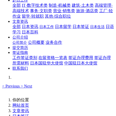
赴日工作
全部
IT·数字技术类
制造·机械类
建筑·土木类
高端管理·
高端技术
事务·文职类
营业·销售类
旅游·酒店类
工厂·轻
作业
留学·转就职
其他·综合职位
文章资讯
全部
日本资讯
日本留学
日本签证
日语
日本工作
日本生活
学习
日本百科
公司介绍
公司概要
业务合作
公司简介
提交简历
签证指南
工作签证类别
在留资格一览表
签证办理费用
签证办理
所需材料
日本国驻华大使馆
中国驻日本大使馆
联系我们
<
Previous
>
Next
你的位置
网站首页
文章资讯