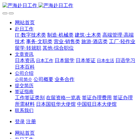
网站首页
赴日工作
IT·数字技术类
制造·机械类
建筑·土木类
高端管理·高端
技术
事务·文职类
营业·销售类
旅游·酒店类
工厂·轻作业
留学·转就职
其他·综合职位
文章资讯
日本资讯
日本留学
日本签证
日语学习
日本工作
日本生活
日本百科
公司介绍
公司概要
业务合作
公司简介
提交简历
签证指南
工作签证类别
在留资格一览表
签证办理费用
签证办理
所需材料
日本国驻华大使馆
中国驻日本大使馆
联系我们
登录
注册
网站首页