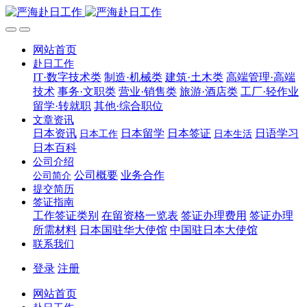
网站首页
赴日工作
IT·数字技术类
制造·机械类
建筑·土木类
高端管理·高端
技术
事务·文职类
营业·销售类
旅游·酒店类
工厂·轻作业
留学·转就职
其他·综合职位
文章资讯
日本资讯
日本留学
日本签证
日语学习
日本工作
日本生活
日本百科
公司介绍
公司概要
业务合作
公司简介
提交简历
签证指南
工作签证类别
在留资格一览表
签证办理费用
签证办理
所需材料
日本国驻华大使馆
中国驻日本大使馆
联系我们
登录
注册
网站首页