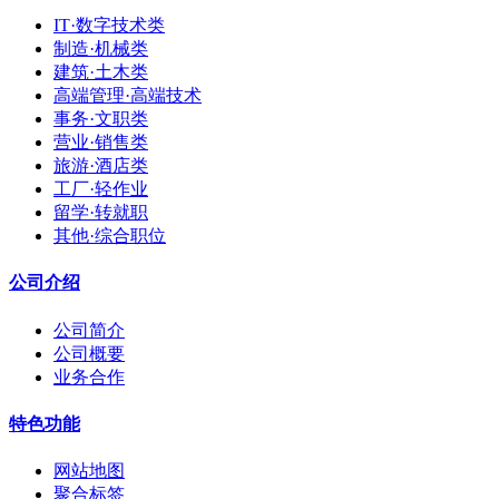
IT·数字技术类
制造·机械类
建筑·土木类
高端管理·高端技术
事务·文职类
营业·销售类
旅游·酒店类
工厂·轻作业
留学·转就职
其他·综合职位
公司介绍
公司简介
公司概要
业务合作
特色功能
网站地图
聚合标签