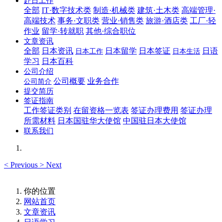
赴日工作
全部
IT·数字技术类
制造·机械类
建筑·土木类
高端管理·
高端技术
事务·文职类
营业·销售类
旅游·酒店类
工厂·轻
作业
留学·转就职
其他·综合职位
文章资讯
全部
日本资讯
日本留学
日本签证
日语
日本工作
日本生活
学习
日本百科
公司介绍
公司概要
业务合作
公司简介
提交简历
签证指南
工作签证类别
在留资格一览表
签证办理费用
签证办理
所需材料
日本国驻华大使馆
中国驻日本大使馆
联系我们
<
Previous
>
Next
你的位置
网站首页
文章资讯