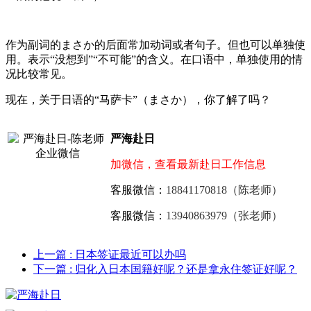
作为副词的まさか的后面常加动词或者句子。但也可以单独使
用。表示“没想到”“不可能”的含义。在口语中，单独使用的情
况比较常见。
现在，关于日语的“马萨卡”（まさか），你了解了吗？
严海赴日
加微信，查看最新赴日工作信息
客服微信：
18841170818（陈老师）
客服微信：
13940863979（张老师）
上一篇
: 日本签证最近可以办吗
下一篇
: 归化入日本国籍好呢？还是拿永住签证好呢？