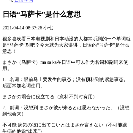
日语学习
日语“马萨卡”是什么意思
2021-04-14 08:37:26
小七
很多喜欢看日本电视剧和日本动漫的人都常听到的一个单词就
是“马萨卡”对吧？今天就为大家讲讲，日语的“马萨卡”是什么
意思！
まさか（马萨卡）ma sa ka在日语中可以作为名词和副词来使
用。
1、名词：眼前马上要发生的事态；没有预料到的紧急事态。
后面常加名词使用。
まさかの場合に役立てる（意料不到时有用）
2、副词：没想到 まさか彼が来るとは思わなかった。（没想
到他会来）
不可能 病気の彼に出てこいとはまさか言えない（不可能跟
生病的他说“出来”）