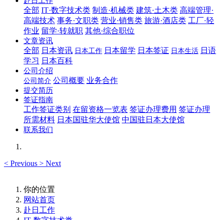
赴日工作
全部
IT·数字技术类
制造·机械类
建筑·土木类
高端管理·
高端技术
事务·文职类
营业·销售类
旅游·酒店类
工厂·轻
作业
留学·转就职
其他·综合职位
文章资讯
全部
日本资讯
日本留学
日本签证
日语
日本工作
日本生活
学习
日本百科
公司介绍
公司概要
业务合作
公司简介
提交简历
签证指南
工作签证类别
在留资格一览表
签证办理费用
签证办理
所需材料
日本国驻华大使馆
中国驻日本大使馆
联系我们
<
Previous
>
Next
你的位置
网站首页
赴日工作