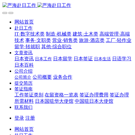
网站首页
赴日工作
IT·数字技术类
制造·机械类
建筑·土木类
高端管理·高端
技术
事务·文职类
营业·销售类
旅游·酒店类
工厂·轻作业
留学·转就职
其他·综合职位
文章资讯
日本资讯
日本留学
日本签证
日语学习
日本工作
日本生活
日本百科
公司介绍
公司概要
业务合作
公司简介
提交简历
签证指南
工作签证类别
在留资格一览表
签证办理费用
签证办理
所需材料
日本国驻华大使馆
中国驻日本大使馆
联系我们
登录
注册
网站首页