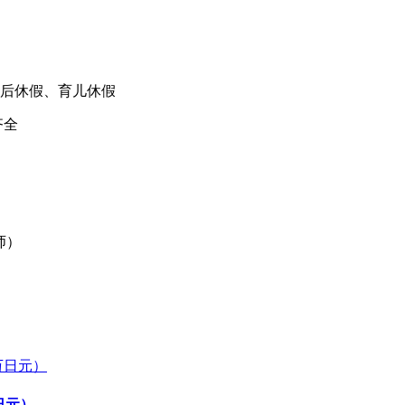
后休假、育儿休假
齐全
老师）
日元）