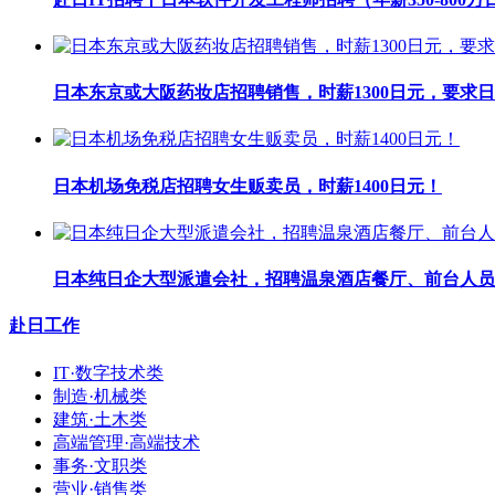
日本东京或大阪药妆店招聘销售，时薪1300日元，要求日
日本机场免税店招聘女生贩卖员，时薪1400日元！
日本纯日企大型派遣会社，招聘温泉酒店餐厅、前台人员
赴日工作
IT·数字技术类
制造·机械类
建筑·土木类
高端管理·高端技术
事务·文职类
营业·销售类