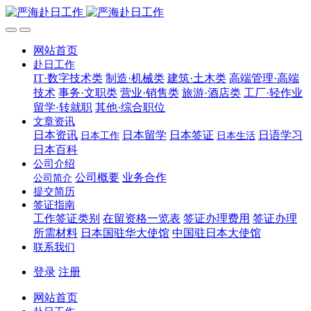
网站首页
赴日工作
IT·数字技术类
制造·机械类
建筑·土木类
高端管理·高端
技术
事务·文职类
营业·销售类
旅游·酒店类
工厂·轻作业
留学·转就职
其他·综合职位
文章资讯
日本资讯
日本留学
日本签证
日语学习
日本工作
日本生活
日本百科
公司介绍
公司概要
业务合作
公司简介
提交简历
签证指南
工作签证类别
在留资格一览表
签证办理费用
签证办理
所需材料
日本国驻华大使馆
中国驻日本大使馆
联系我们
登录
注册
网站首页