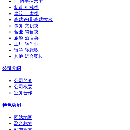
IT·数字技术类
制造·机械类
建筑·土木类
高端管理·高端技术
事务·文职类
营业·销售类
旅游·酒店类
工厂·轻作业
留学·转就职
其他·综合职位
公司介绍
公司简介
公司概要
业务合作
特色功能
网站地图
聚合标签
站内搜索