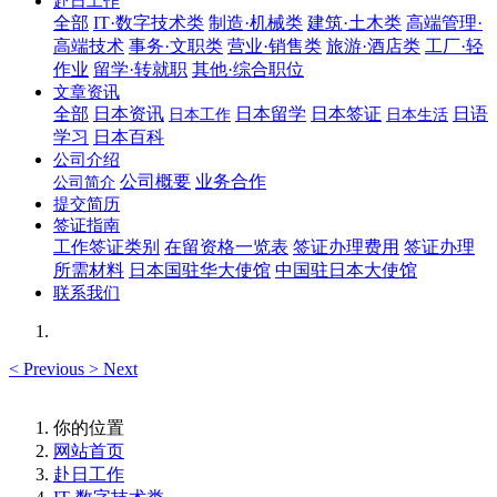
赴日工作
全部
IT·数字技术类
制造·机械类
建筑·土木类
高端管理·
高端技术
事务·文职类
营业·销售类
旅游·酒店类
工厂·轻
作业
留学·转就职
其他·综合职位
文章资讯
全部
日本资讯
日本留学
日本签证
日语
日本工作
日本生活
学习
日本百科
公司介绍
公司概要
业务合作
公司简介
提交简历
签证指南
工作签证类别
在留资格一览表
签证办理费用
签证办理
所需材料
日本国驻华大使馆
中国驻日本大使馆
联系我们
<
Previous
>
Next
你的位置
网站首页
赴日工作