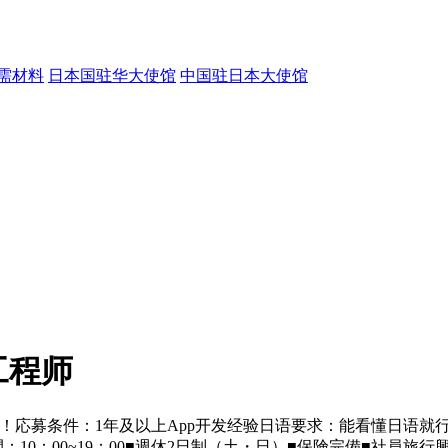
需材料
日本国驻华大使馆
中国驻日本大使馆
工程师
！応募条件：1年及以上App开发经验日语要求：能看懂日语就行，
：10：00~19：00■週休2日制（土・日）■保険完備■社員