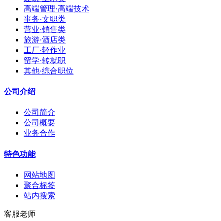
高端管理·高端技术
事务·文职类
营业·销售类
旅游·酒店类
工厂·轻作业
留学·转就职
其他·综合职位
公司介绍
公司简介
公司概要
业务合作
特色功能
网站地图
聚合标签
站内搜索
客服老师