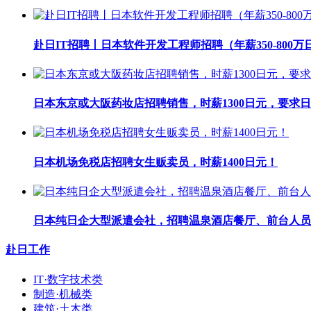
赴日IT招聘丨日本软件开发工程师招聘（年薪350-800万
日本东京或大阪药妆店招聘销售，时薪1300日元，要求日
日本机场免税店招聘女生贩卖员，时薪1400日元！
日本纯日企大型派遣会社，招聘温泉酒店餐厅、前台人员
赴日工作
IT·数字技术类
制造·机械类
建筑·土木类