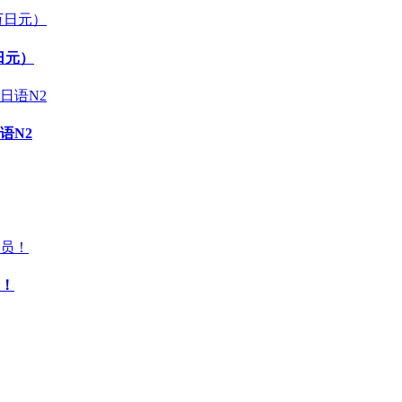
日元）
语N2
！