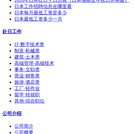
2026年日本红日子日历表（日本假期全年祝日完整版）
日本工作招聘信息在哪里看
日本每月最低工资是多少
日本最低工资多少一月
赴日工作
IT·数字技术类
制造·机械类
建筑·土木类
高端管理·高端技术
事务·文职类
营业·销售类
旅游·酒店类
工厂·轻作业
留学·转就职
其他·综合职位
公司介绍
公司简介
公司概要