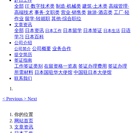
赴日工作
全部
IT·数字技术类
制造·机械类
建筑·土木类
高端管理·
高端技术
事务·文职类
营业·销售类
旅游·酒店类
工厂·轻
作业
留学·转就职
其他·综合职位
文章资讯
全部
日本资讯
日本留学
日本签证
日语
日本工作
日本生活
学习
日本百科
公司介绍
公司概要
业务合作
公司简介
提交简历
签证指南
工作签证类别
在留资格一览表
签证办理费用
签证办理
所需材料
日本国驻华大使馆
中国驻日本大使馆
联系我们
<
Previous
>
Next
你的位置
网站首页
文章资讯