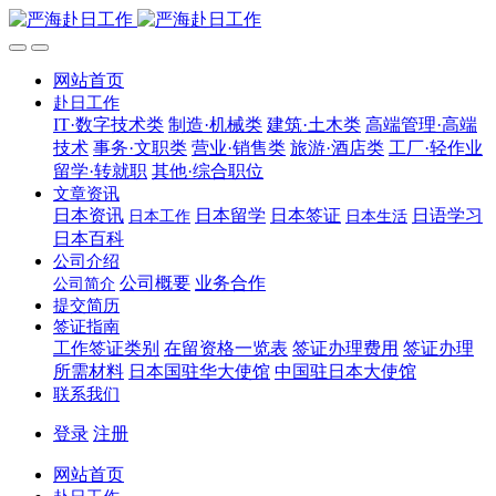
网站首页
赴日工作
IT·数字技术类
制造·机械类
建筑·土木类
高端管理·高端
技术
事务·文职类
营业·销售类
旅游·酒店类
工厂·轻作业
留学·转就职
其他·综合职位
文章资讯
日本资讯
日本留学
日本签证
日语学习
日本工作
日本生活
日本百科
公司介绍
公司概要
业务合作
公司简介
提交简历
签证指南
工作签证类别
在留资格一览表
签证办理费用
签证办理
所需材料
日本国驻华大使馆
中国驻日本大使馆
联系我们
登录
注册
网站首页