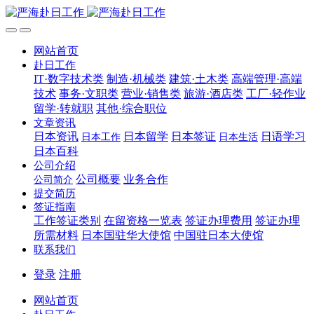
网站首页
赴日工作
IT·数字技术类
制造·机械类
建筑·土木类
高端管理·高端
技术
事务·文职类
营业·销售类
旅游·酒店类
工厂·轻作业
留学·转就职
其他·综合职位
文章资讯
日本资讯
日本留学
日本签证
日语学习
日本工作
日本生活
日本百科
公司介绍
公司概要
业务合作
公司简介
提交简历
签证指南
工作签证类别
在留资格一览表
签证办理费用
签证办理
所需材料
日本国驻华大使馆
中国驻日本大使馆
联系我们
登录
注册
网站首页