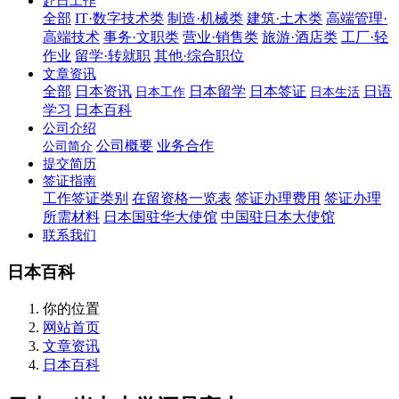
赴日工作
全部
IT·数字技术类
制造·机械类
建筑·土木类
高端管理·
高端技术
事务·文职类
营业·销售类
旅游·酒店类
工厂·轻
作业
留学·转就职
其他·综合职位
文章资讯
全部
日本资讯
日本留学
日本签证
日语
日本工作
日本生活
学习
日本百科
公司介绍
公司概要
业务合作
公司简介
提交简历
签证指南
工作签证类别
在留资格一览表
签证办理费用
签证办理
所需材料
日本国驻华大使馆
中国驻日本大使馆
联系我们
日本百科
你的位置
网站首页
文章资讯
日本百科