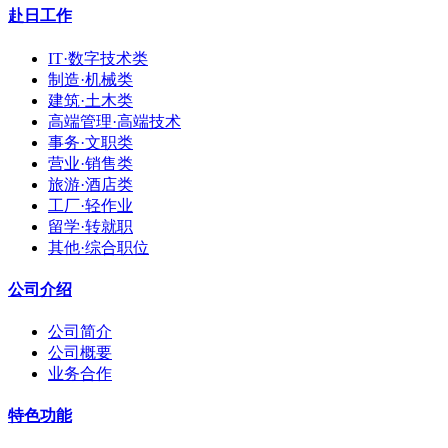
赴日工作
IT·数字技术类
制造·机械类
建筑·土木类
高端管理·高端技术
事务·文职类
营业·销售类
旅游·酒店类
工厂·轻作业
留学·转就职
其他·综合职位
公司介绍
公司简介
公司概要
业务合作
特色功能