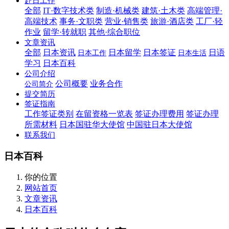
赴日工作
全部
IT·数字技术类
制造·机械类
建筑·土木类
高端管理·
高端技术
事务·文职类
营业·销售类
旅游·酒店类
工厂·轻
作业
留学·转就职
其他·综合职位
文章资讯
全部
日本资讯
日本留学
日本签证
日语
日本工作
日本生活
学习
日本百科
公司介绍
公司概要
业务合作
公司简介
提交简历
签证指南
工作签证类别
在留资格一览表
签证办理费用
签证办理
所需材料
日本国驻华大使馆
中国驻日本大使馆
联系我们
日本百科
你的位置
网站首页
文章资讯
日本百科