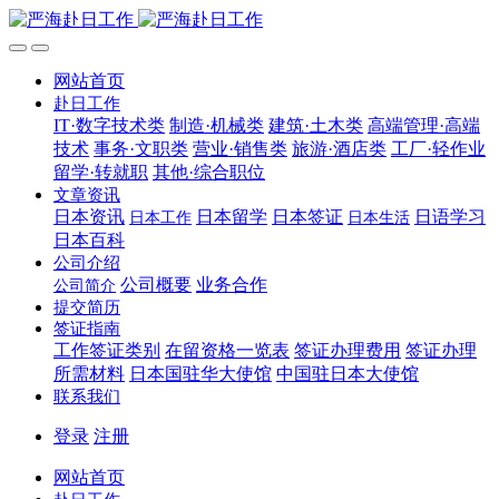
网站首页
赴日工作
IT·数字技术类
制造·机械类
建筑·土木类
高端管理·高端
技术
事务·文职类
营业·销售类
旅游·酒店类
工厂·轻作业
留学·转就职
其他·综合职位
文章资讯
日本资讯
日本留学
日本签证
日语学习
日本工作
日本生活
日本百科
公司介绍
公司概要
业务合作
公司简介
提交简历
签证指南
工作签证类别
在留资格一览表
签证办理费用
签证办理
所需材料
日本国驻华大使馆
中国驻日本大使馆
联系我们
登录
注册
网站首页