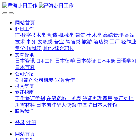
网站首页
赴日工作
IT·数字技术类
制造·机械类
建筑·土木类
高端管理·高端
技术
事务·文职类
营业·销售类
旅游·酒店类
工厂·轻作业
留学·转就职
其他·综合职位
文章资讯
日本资讯
日本留学
日本签证
日语学习
日本工作
日本生活
日本百科
公司介绍
公司概要
业务合作
公司简介
提交简历
签证指南
工作签证类别
在留资格一览表
签证办理费用
签证办理
所需材料
日本国驻华大使馆
中国驻日本大使馆
联系我们
登录
注册
网站首页