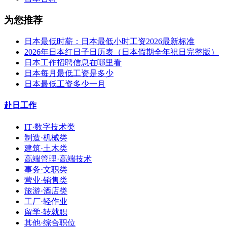
为您推荐
日本最低时薪：日本最低小时工资2026最新标准
2026年日本红日子日历表（日本假期全年祝日完整版）
日本工作招聘信息在哪里看
日本每月最低工资是多少
日本最低工资多少一月
赴日工作
IT·数字技术类
制造·机械类
建筑·土木类
高端管理·高端技术
事务·文职类
营业·销售类
旅游·酒店类
工厂·轻作业
留学·转就职
其他·综合职位