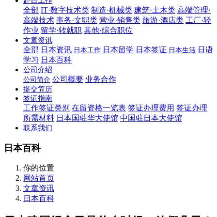
赴日工作
全部
IT·数字技术类
制造·机械类
建筑·土木类
高端管理·
高端技术
事务·文职类
营业·销售类
旅游·酒店类
工厂·轻
作业
留学·转就职
其他·综合职位
文章资讯
全部
日本资讯
日本留学
日本签证
日语
日本工作
日本生活
学习
日本百科
公司介绍
公司概要
业务合作
公司简介
提交简历
签证指南
工作签证类别
在留资格一览表
签证办理费用
签证办理
所需材料
日本国驻华大使馆
中国驻日本大使馆
联系我们
日本百科
你的位置
网站首页
文章资讯
日本百科