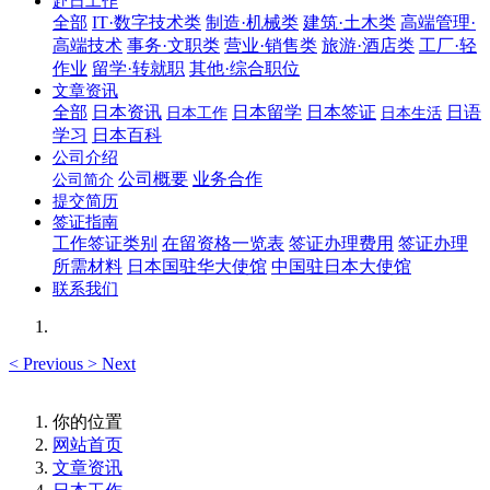
赴日工作
全部
IT·数字技术类
制造·机械类
建筑·土木类
高端管理·
高端技术
事务·文职类
营业·销售类
旅游·酒店类
工厂·轻
作业
留学·转就职
其他·综合职位
文章资讯
全部
日本资讯
日本留学
日本签证
日语
日本工作
日本生活
学习
日本百科
公司介绍
公司概要
业务合作
公司简介
提交简历
签证指南
工作签证类别
在留资格一览表
签证办理费用
签证办理
所需材料
日本国驻华大使馆
中国驻日本大使馆
联系我们
<
Previous
>
Next
你的位置
网站首页
文章资讯