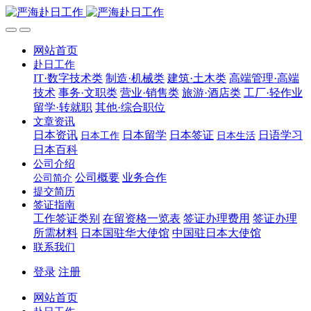
网站首页
赴日工作
IT·数字技术类
制造·机械类
建筑·土木类
高端管理·高端
技术
事务·文职类
营业·销售类
旅游·酒店类
工厂·轻作业
留学·转就职
其他·综合职位
文章资讯
日本资讯
日本留学
日本签证
日语学习
日本工作
日本生活
日本百科
公司介绍
公司概要
业务合作
公司简介
提交简历
签证指南
工作签证类别
在留资格一览表
签证办理费用
签证办理
所需材料
日本国驻华大使馆
中国驻日本大使馆
联系我们
登录
注册
网站首页