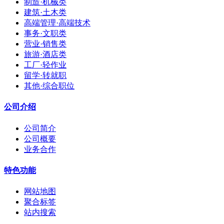
制造·机械类
建筑·土木类
高端管理·高端技术
事务·文职类
营业·销售类
旅游·酒店类
工厂·轻作业
留学·转就职
其他·综合职位
公司介绍
公司简介
公司概要
业务合作
特色功能
网站地图
聚合标签
站内搜索