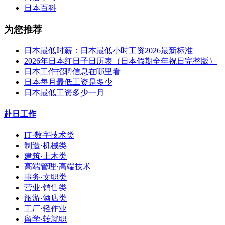
日本百科
为您推荐
日本最低时薪：日本最低小时工资2026最新标准
2026年日本红日子日历表（日本假期全年祝日完整版）
日本工作招聘信息在哪里看
日本每月最低工资是多少
日本最低工资多少一月
赴日工作
IT·数字技术类
制造·机械类
建筑·土木类
高端管理·高端技术
事务·文职类
营业·销售类
旅游·酒店类
工厂·轻作业
留学·转就职