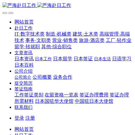
网站首页
赴日工作
IT·数字技术类
制造·机械类
建筑·土木类
高端管理·高端
技术
事务·文职类
营业·销售类
旅游·酒店类
工厂·轻作业
留学·转就职
其他·综合职位
文章资讯
日本资讯
日本留学
日本签证
日语学习
日本工作
日本生活
日本百科
公司介绍
公司概要
业务合作
公司简介
提交简历
签证指南
工作签证类别
在留资格一览表
签证办理费用
签证办理
所需材料
日本国驻华大使馆
中国驻日本大使馆
联系我们
登录
注册
网站首页