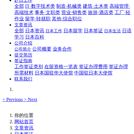
赴日工作
全部
IT·数字技术类
制造·机械类
建筑·土木类
高端管理·
高端技术
事务·文职类
营业·销售类
旅游·酒店类
工厂·轻
作业
留学·转就职
其他·综合职位
文章资讯
全部
日本资讯
日本留学
日本签证
日语
日本工作
日本生活
学习
日本百科
公司介绍
公司概要
业务合作
公司简介
提交简历
签证指南
工作签证类别
在留资格一览表
签证办理费用
签证办理
所需材料
日本国驻华大使馆
中国驻日本大使馆
联系我们
<
Previous
>
Next
你的位置
网站首页
文章资讯