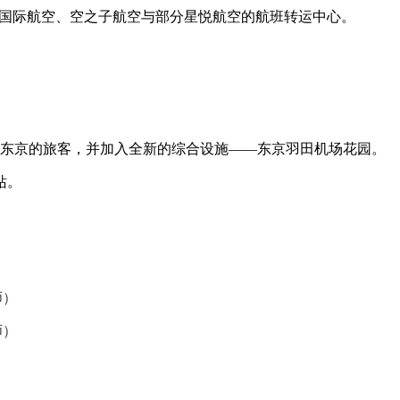
北海道国际航空、空之子航空与部分星悦航空的航班转运中心。
。
来到东京的旅客，并加入全新的综合设施——东京羽田机场花园。
站。
师）
师）