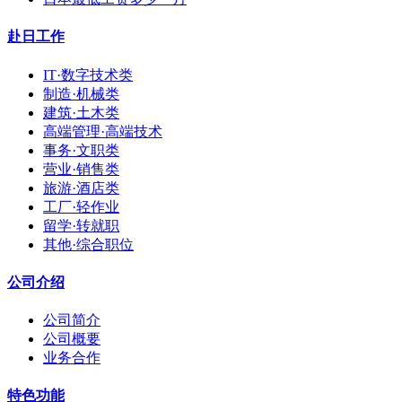
赴日工作
IT·数字技术类
制造·机械类
建筑·土木类
高端管理·高端技术
事务·文职类
营业·销售类
旅游·酒店类
工厂·轻作业
留学·转就职
其他·综合职位
公司介绍
公司简介
公司概要
业务合作
特色功能