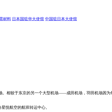
需材料
日本国驻华大使馆
中国驻日本大使馆
机场。相较于东京的另一个大型机场——成田机场，羽田机场因为邻
与部分星悦航空的航班转运中心。