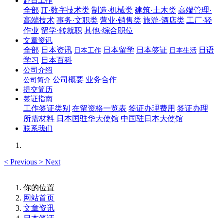
赴日工作
全部
IT·数字技术类
制造·机械类
建筑·土木类
高端管理·
高端技术
事务·文职类
营业·销售类
旅游·酒店类
工厂·轻
作业
留学·转就职
其他·综合职位
文章资讯
全部
日本资讯
日本留学
日本签证
日语
日本工作
日本生活
学习
日本百科
公司介绍
公司概要
业务合作
公司简介
提交简历
签证指南
工作签证类别
在留资格一览表
签证办理费用
签证办理
所需材料
日本国驻华大使馆
中国驻日本大使馆
联系我们
<
Previous
>
Next
你的位置
网站首页
文章资讯