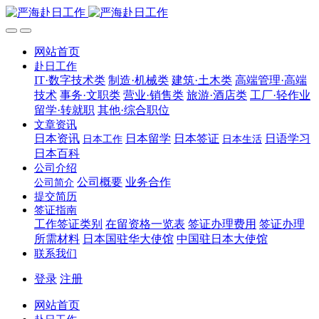
网站首页
赴日工作
IT·数字技术类
制造·机械类
建筑·土木类
高端管理·高端
技术
事务·文职类
营业·销售类
旅游·酒店类
工厂·轻作业
留学·转就职
其他·综合职位
文章资讯
日本资讯
日本留学
日本签证
日语学习
日本工作
日本生活
日本百科
公司介绍
公司概要
业务合作
公司简介
提交简历
签证指南
工作签证类别
在留资格一览表
签证办理费用
签证办理
所需材料
日本国驻华大使馆
中国驻日本大使馆
联系我们
登录
注册
网站首页