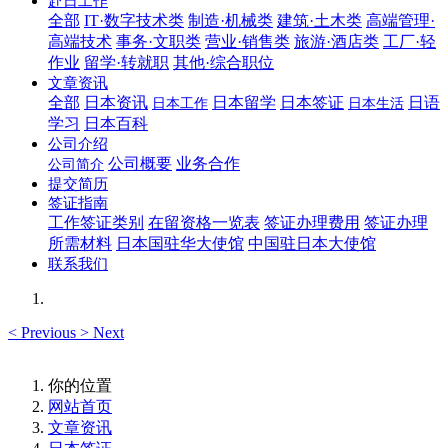
赴日工作
全部
IT·数字技术类
制造·机械类
建筑·土木类
高端管理·
高端技术
事务·文职类
营业·销售类
旅游·酒店类
工厂·轻
作业
留学·转就职
其他·综合职位
文章资讯
全部
日本资讯
日本留学
日本签证
日语
日本工作
日本生活
学习
日本百科
公司介绍
公司概要
业务合作
公司简介
提交简历
签证指南
工作签证类别
在留资格一览表
签证办理费用
签证办理
所需材料
日本国驻华大使馆
中国驻日本大使馆
联系我们
<
Previous
>
Next
你的位置
网站首页
文章资讯