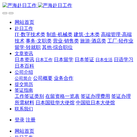
网站首页
赴日工作
IT·数字技术类
制造·机械类
建筑·土木类
高端管理·高端
技术
事务·文职类
营业·销售类
旅游·酒店类
工厂·轻作业
留学·转就职
其他·综合职位
文章资讯
日本资讯
日本留学
日本签证
日语学习
日本工作
日本生活
日本百科
公司介绍
公司概要
业务合作
公司简介
提交简历
签证指南
工作签证类别
在留资格一览表
签证办理费用
签证办理
所需材料
日本国驻华大使馆
中国驻日本大使馆
联系我们
登录
注册
网站首页