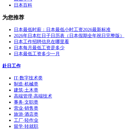
日本百科
为您推荐
日本最低时薪：日本最低小时工资2026最新标准
2026年日本红日子日历表（日本假期全年祝日完整版）
日本工作招聘信息在哪里看
日本每月最低工资是多少
日本最低工资多少一月
赴日工作
IT·数字技术类
制造·机械类
建筑·土木类
高端管理·高端技术
事务·文职类
营业·销售类
旅游·酒店类
工厂·轻作业
留学·转就职