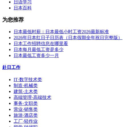
日语学习
日本百科
为您推荐
日本最低时薪：日本最低小时工资2026最新标准
2026年日本红日子日历表（日本假期全年祝日完整版）
日本工作招聘信息在哪里看
日本每月最低工资是多少
日本最低工资多少一月
赴日工作
IT·数字技术类
制造·机械类
建筑·土木类
高端管理·高端技术
事务·文职类
营业·销售类
旅游·酒店类
工厂·轻作业