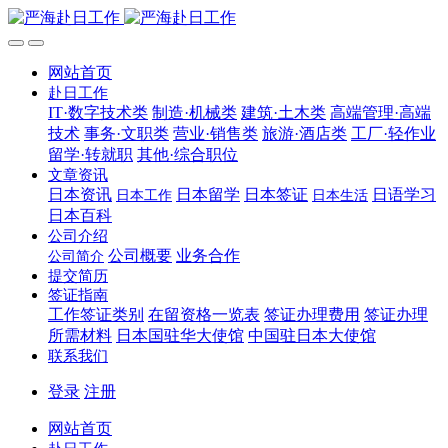
网站首页
赴日工作
IT·数字技术类
制造·机械类
建筑·土木类
高端管理·高端
技术
事务·文职类
营业·销售类
旅游·酒店类
工厂·轻作业
留学·转就职
其他·综合职位
文章资讯
日本资讯
日本留学
日本签证
日语学习
日本工作
日本生活
日本百科
公司介绍
公司概要
业务合作
公司简介
提交简历
签证指南
工作签证类别
在留资格一览表
签证办理费用
签证办理
所需材料
日本国驻华大使馆
中国驻日本大使馆
联系我们
登录
注册
网站首页