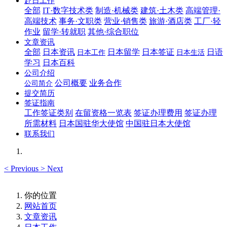
赴日工作
全部
IT·数字技术类
制造·机械类
建筑·土木类
高端管理·
高端技术
事务·文职类
营业·销售类
旅游·酒店类
工厂·轻
作业
留学·转就职
其他·综合职位
文章资讯
全部
日本资讯
日本留学
日本签证
日语
日本工作
日本生活
学习
日本百科
公司介绍
公司概要
业务合作
公司简介
提交简历
签证指南
工作签证类别
在留资格一览表
签证办理费用
签证办理
所需材料
日本国驻华大使馆
中国驻日本大使馆
联系我们
<
Previous
>
Next
你的位置
网站首页
文章资讯