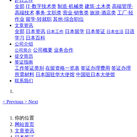
赴日工作
全部
IT·数字技术类
制造·机械类
建筑·土木类
高端管理·
高端技术
事务·文职类
营业·销售类
旅游·酒店类
工厂·轻
作业
留学·转就职
其他·综合职位
文章资讯
全部
日本资讯
日本留学
日本签证
日语
日本工作
日本生活
学习
日本百科
公司介绍
公司概要
业务合作
公司简介
提交简历
签证指南
工作签证类别
在留资格一览表
签证办理费用
签证办理
所需材料
日本国驻华大使馆
中国驻日本大使馆
联系我们
<
Previous
>
Next
你的位置
网站首页
文章资讯