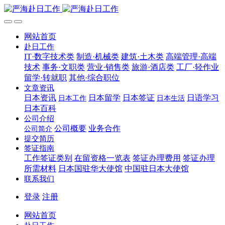
网站首页
赴日工作
IT·数字技术类
制造·机械类
建筑·土木类
高端管理·高端
技术
事务·文职类
营业·销售类
旅游·酒店类
工厂·轻作业
留学·转就职
其他·综合职位
文章资讯
日本资讯
日本留学
日本签证
日语学习
日本工作
日本生活
日本百科
公司介绍
公司概要
业务合作
公司简介
提交简历
签证指南
工作签证类别
在留资格一览表
签证办理费用
签证办理
所需材料
日本国驻华大使馆
中国驻日本大使馆
联系我们
登录
注册
网站首页