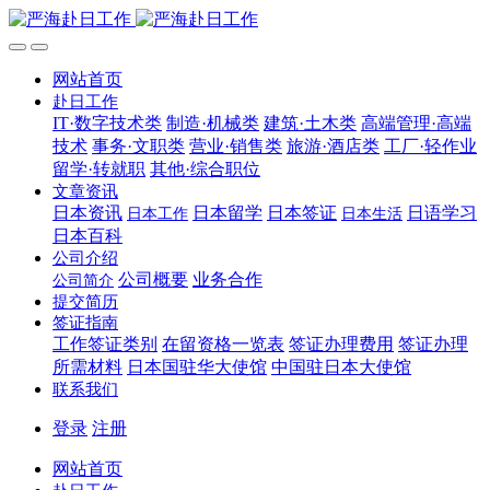
网站首页
赴日工作
IT·数字技术类
制造·机械类
建筑·土木类
高端管理·高端
技术
事务·文职类
营业·销售类
旅游·酒店类
工厂·轻作业
留学·转就职
其他·综合职位
文章资讯
日本资讯
日本留学
日本签证
日语学习
日本工作
日本生活
日本百科
公司介绍
公司概要
业务合作
公司简介
提交简历
签证指南
工作签证类别
在留资格一览表
签证办理费用
签证办理
所需材料
日本国驻华大使馆
中国驻日本大使馆
联系我们
登录
注册
网站首页