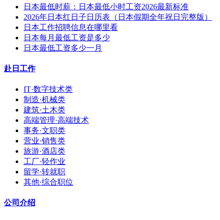
日本最低时薪：日本最低小时工资2026最新标准
2026年日本红日子日历表（日本假期全年祝日完整版）
日本工作招聘信息在哪里看
日本每月最低工资是多少
日本最低工资多少一月
赴日工作
IT·数字技术类
制造·机械类
建筑·土木类
高端管理·高端技术
事务·文职类
营业·销售类
旅游·酒店类
工厂·轻作业
留学·转就职
其他·综合职位
公司介绍