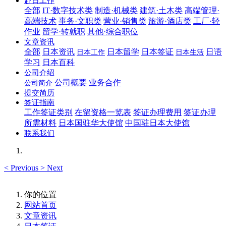
赴日工作
全部
IT·数字技术类
制造·机械类
建筑·土木类
高端管理·
高端技术
事务·文职类
营业·销售类
旅游·酒店类
工厂·轻
作业
留学·转就职
其他·综合职位
文章资讯
全部
日本资讯
日本留学
日本签证
日语
日本工作
日本生活
学习
日本百科
公司介绍
公司概要
业务合作
公司简介
提交简历
签证指南
工作签证类别
在留资格一览表
签证办理费用
签证办理
所需材料
日本国驻华大使馆
中国驻日本大使馆
联系我们
<
Previous
>
Next
你的位置
网站首页
文章资讯