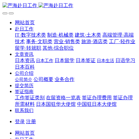
网站首页
赴日工作
IT·数字技术类
制造·机械类
建筑·土木类
高端管理·高端
技术
事务·文职类
营业·销售类
旅游·酒店类
工厂·轻作业
留学·转就职
其他·综合职位
文章资讯
日本资讯
日本留学
日本签证
日语学习
日本工作
日本生活
日本百科
公司介绍
公司概要
业务合作
公司简介
提交简历
签证指南
工作签证类别
在留资格一览表
签证办理费用
签证办理
所需材料
日本国驻华大使馆
中国驻日本大使馆
联系我们
登录
注册
网站首页