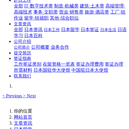
赴日工作
全部
IT·数字技术类
制造·机械类
建筑·土木类
高端管理·
高端技术
事务·文职类
营业·销售类
旅游·酒店类
工厂·轻
作业
留学·转就职
其他·综合职位
文章资讯
全部
日本资讯
日本留学
日本签证
日语
日本工作
日本生活
学习
日本百科
公司介绍
公司概要
业务合作
公司简介
提交简历
签证指南
工作签证类别
在留资格一览表
签证办理费用
签证办理
所需材料
日本国驻华大使馆
中国驻日本大使馆
联系我们
<
Previous
>
Next
你的位置
网站首页
文章资讯