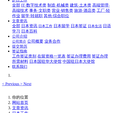
赴日工作
全部
IT·数字技术类
制造·机械类
建筑·土木类
高端管理·
高端技术
事务·文职类
营业·销售类
旅游·酒店类
工厂·轻
作业
留学·转就职
其他·综合职位
文章资讯
全部
日本资讯
日本留学
日本签证
日语
日本工作
日本生活
学习
日本百科
公司介绍
公司概要
业务合作
公司简介
提交简历
签证指南
工作签证类别
在留资格一览表
签证办理费用
签证办理
所需材料
日本国驻华大使馆
中国驻日本大使馆
联系我们
<
Previous
>
Next
你的位置
网站首页
文章资讯