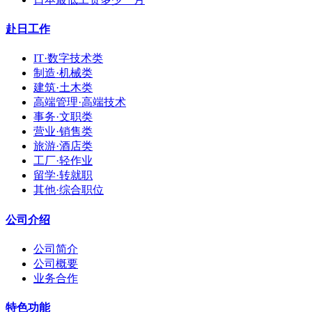
赴日工作
IT·数字技术类
制造·机械类
建筑·土木类
高端管理·高端技术
事务·文职类
营业·销售类
旅游·酒店类
工厂·轻作业
留学·转就职
其他·综合职位
公司介绍
公司简介
公司概要
业务合作
特色功能