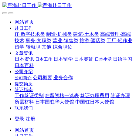
网站首页
赴日工作
IT·数字技术类
制造·机械类
建筑·土木类
高端管理·高端
技术
事务·文职类
营业·销售类
旅游·酒店类
工厂·轻作业
留学·转就职
其他·综合职位
文章资讯
日本资讯
日本留学
日本签证
日语学习
日本工作
日本生活
日本百科
公司介绍
公司概要
业务合作
公司简介
提交简历
签证指南
工作签证类别
在留资格一览表
签证办理费用
签证办理
所需材料
日本国驻华大使馆
中国驻日本大使馆
联系我们
登录
注册
网站首页