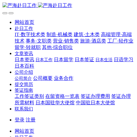
网站首页
赴日工作
IT·数字技术类
制造·机械类
建筑·土木类
高端管理·高端
技术
事务·文职类
营业·销售类
旅游·酒店类
工厂·轻作业
留学·转就职
其他·综合职位
文章资讯
日本资讯
日本留学
日本签证
日语学习
日本工作
日本生活
日本百科
公司介绍
公司概要
业务合作
公司简介
提交简历
签证指南
工作签证类别
在留资格一览表
签证办理费用
签证办理
所需材料
日本国驻华大使馆
中国驻日本大使馆
联系我们
登录
注册
网站首页