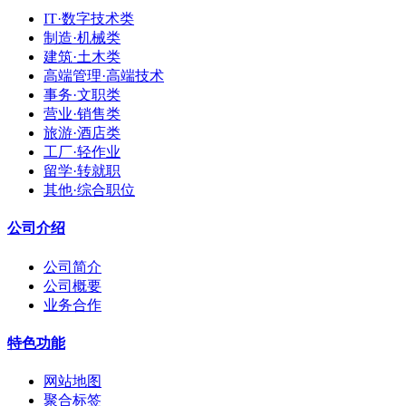
IT·数字技术类
制造·机械类
建筑·土木类
高端管理·高端技术
事务·文职类
营业·销售类
旅游·酒店类
工厂·轻作业
留学·转就职
其他·综合职位
公司介绍
公司简介
公司概要
业务合作
特色功能
网站地图
聚合标签