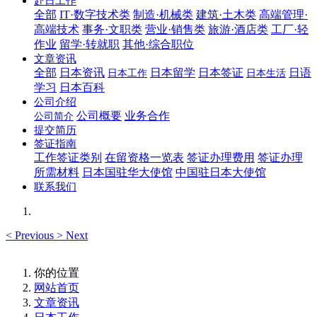
赴日工作
全部
IT·数字技术类
制造·机械类
建筑·土木类
高端管理·
高端技术
事务·文职类
营业·销售类
旅游·酒店类
工厂·轻
作业
留学·转就职
其他·综合职位
文章资讯
全部
日本资讯
日本留学
日本签证
日语
日本工作
日本生活
学习
日本百科
公司介绍
公司概要
业务合作
公司简介
提交简历
签证指南
工作签证类别
在留资格一览表
签证办理费用
签证办理
所需材料
日本国驻华大使馆
中国驻日本大使馆
联系我们
<
Previous
>
Next
你的位置
网站首页
文章资讯