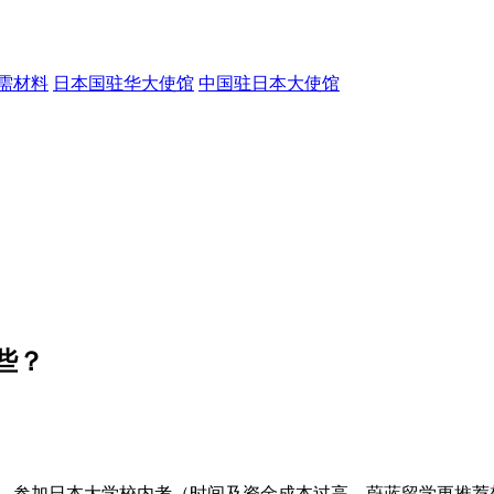
需材料
日本国驻华大使馆
中国驻日本大使馆
些？
——参加日本大学校内考（时间及资金成本过高，蔚蓝留学更推