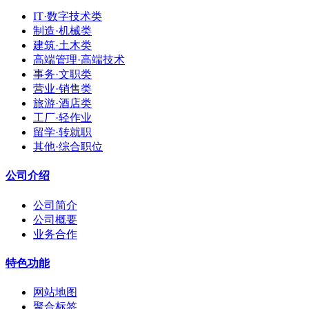
IT·数字技术类
制造·机械类
建筑·土木类
高端管理·高端技术
事务·文职类
营业·销售类
旅游·酒店类
工厂·轻作业
留学·转就职
其他·综合职位
公司介绍
公司简介
公司概要
业务合作
特色功能
网站地图
聚合标签