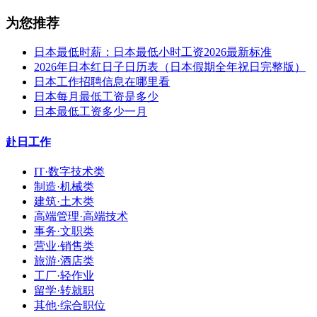
为您推荐
日本最低时薪：日本最低小时工资2026最新标准
2026年日本红日子日历表（日本假期全年祝日完整版）
日本工作招聘信息在哪里看
日本每月最低工资是多少
日本最低工资多少一月
赴日工作
IT·数字技术类
制造·机械类
建筑·土木类
高端管理·高端技术
事务·文职类
营业·销售类
旅游·酒店类
工厂·轻作业
留学·转就职
其他·综合职位