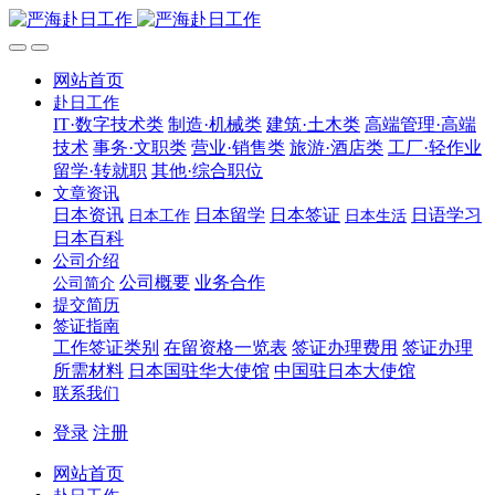
网站首页
赴日工作
IT·数字技术类
制造·机械类
建筑·土木类
高端管理·高端
技术
事务·文职类
营业·销售类
旅游·酒店类
工厂·轻作业
留学·转就职
其他·综合职位
文章资讯
日本资讯
日本留学
日本签证
日语学习
日本工作
日本生活
日本百科
公司介绍
公司概要
业务合作
公司简介
提交简历
签证指南
工作签证类别
在留资格一览表
签证办理费用
签证办理
所需材料
日本国驻华大使馆
中国驻日本大使馆
联系我们
登录
注册
网站首页