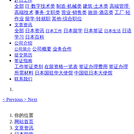
赴日工作
全部
IT·数字技术类
制造·机械类
建筑·土木类
高端管理·
高端技术
事务·文职类
营业·销售类
旅游·酒店类
工厂·轻
作业
留学·转就职
其他·综合职位
文章资讯
全部
日本资讯
日本留学
日本签证
日语
日本工作
日本生活
学习
日本百科
公司介绍
公司概要
业务合作
公司简介
提交简历
签证指南
工作签证类别
在留资格一览表
签证办理费用
签证办理
所需材料
日本国驻华大使馆
中国驻日本大使馆
联系我们
<
Previous
>
Next
你的位置
网站首页
文章资讯