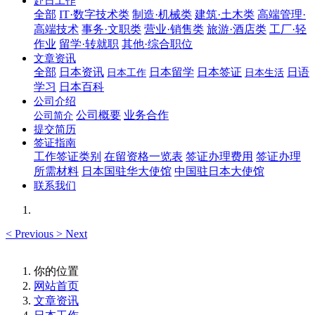
赴日工作
全部
IT·数字技术类
制造·机械类
建筑·土木类
高端管理·
高端技术
事务·文职类
营业·销售类
旅游·酒店类
工厂·轻
作业
留学·转就职
其他·综合职位
文章资讯
全部
日本资讯
日本留学
日本签证
日语
日本工作
日本生活
学习
日本百科
公司介绍
公司概要
业务合作
公司简介
提交简历
签证指南
工作签证类别
在留资格一览表
签证办理费用
签证办理
所需材料
日本国驻华大使馆
中国驻日本大使馆
联系我们
<
Previous
>
Next
你的位置
网站首页
文章资讯