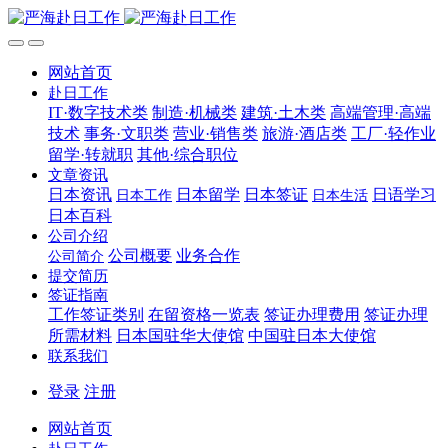
网站首页
赴日工作
IT·数字技术类
制造·机械类
建筑·土木类
高端管理·高端
技术
事务·文职类
营业·销售类
旅游·酒店类
工厂·轻作业
留学·转就职
其他·综合职位
文章资讯
日本资讯
日本留学
日本签证
日语学习
日本工作
日本生活
日本百科
公司介绍
公司概要
业务合作
公司简介
提交简历
签证指南
工作签证类别
在留资格一览表
签证办理费用
签证办理
所需材料
日本国驻华大使馆
中国驻日本大使馆
联系我们
登录
注册
网站首页