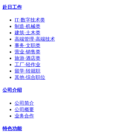
赴日工作
IT·数字技术类
制造·机械类
建筑·土木类
高端管理·高端技术
事务·文职类
营业·销售类
旅游·酒店类
工厂·轻作业
留学·转就职
其他·综合职位
公司介绍
公司简介
公司概要
业务合作
特色功能