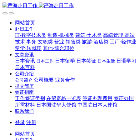
网站首页
赴日工作
IT·数字技术类
制造·机械类
建筑·土木类
高端管理·高端
技术
事务·文职类
营业·销售类
旅游·酒店类
工厂·轻作业
留学·转就职
其他·综合职位
文章资讯
日本资讯
日本留学
日本签证
日语学习
日本工作
日本生活
日本百科
公司介绍
公司概要
业务合作
公司简介
提交简历
签证指南
工作签证类别
在留资格一览表
签证办理费用
签证办理
所需材料
日本国驻华大使馆
中国驻日本大使馆
联系我们
登录
注册
网站首页