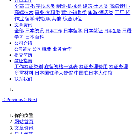
赴日工作
全部
IT·数字技术类
制造·机械类
建筑·土木类
高端管理·
高端技术
事务·文职类
营业·销售类
旅游·酒店类
工厂·轻
作业
留学·转就职
其他·综合职位
文章资讯
全部
日本资讯
日本留学
日本签证
日语
日本工作
日本生活
学习
日本百科
公司介绍
公司概要
业务合作
公司简介
提交简历
签证指南
工作签证类别
在留资格一览表
签证办理费用
签证办理
所需材料
日本国驻华大使馆
中国驻日本大使馆
联系我们
<
Previous
>
Next
你的位置
网站首页
文章资讯