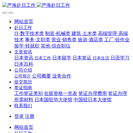
网站首页
赴日工作
IT·数字技术类
制造·机械类
建筑·土木类
高端管理·高端
技术
事务·文职类
营业·销售类
旅游·酒店类
工厂·轻作业
留学·转就职
其他·综合职位
文章资讯
日本资讯
日本留学
日本签证
日语学习
日本工作
日本生活
日本百科
公司介绍
公司概要
业务合作
公司简介
提交简历
签证指南
工作签证类别
在留资格一览表
签证办理费用
签证办理
所需材料
日本国驻华大使馆
中国驻日本大使馆
联系我们
登录
注册
网站首页