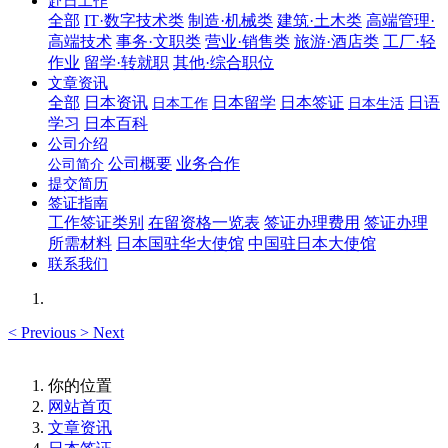
赴日工作
全部
IT·数字技术类
制造·机械类
建筑·土木类
高端管理·
高端技术
事务·文职类
营业·销售类
旅游·酒店类
工厂·轻
作业
留学·转就职
其他·综合职位
文章资讯
全部
日本资讯
日本留学
日本签证
日语
日本工作
日本生活
学习
日本百科
公司介绍
公司概要
业务合作
公司简介
提交简历
签证指南
工作签证类别
在留资格一览表
签证办理费用
签证办理
所需材料
日本国驻华大使馆
中国驻日本大使馆
联系我们
<
Previous
>
Next
你的位置
网站首页
文章资讯