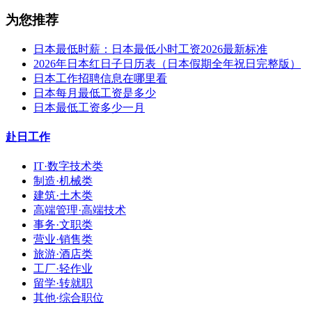
为您推荐
日本最低时薪：日本最低小时工资2026最新标准
2026年日本红日子日历表（日本假期全年祝日完整版）
日本工作招聘信息在哪里看
日本每月最低工资是多少
日本最低工资多少一月
赴日工作
IT·数字技术类
制造·机械类
建筑·土木类
高端管理·高端技术
事务·文职类
营业·销售类
旅游·酒店类
工厂·轻作业
留学·转就职
其他·综合职位