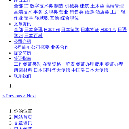
赴日工作
全部
IT·数字技术类
制造·机械类
建筑·土木类
高端管理·
高端技术
事务·文职类
营业·销售类
旅游·酒店类
工厂·轻
作业
留学·转就职
其他·综合职位
文章资讯
全部
日本资讯
日本留学
日本签证
日语
日本工作
日本生活
学习
日本百科
公司介绍
公司概要
业务合作
公司简介
提交简历
签证指南
工作签证类别
在留资格一览表
签证办理费用
签证办理
所需材料
日本国驻华大使馆
中国驻日本大使馆
联系我们
<
Previous
>
Next
你的位置
网站首页
文章资讯