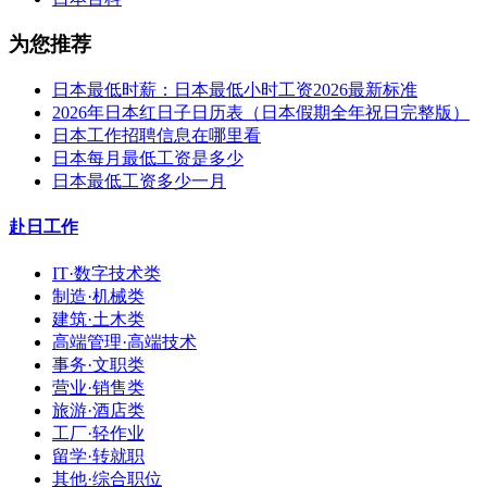
为您推荐
日本最低时薪：日本最低小时工资2026最新标准
2026年日本红日子日历表（日本假期全年祝日完整版）
日本工作招聘信息在哪里看
日本每月最低工资是多少
日本最低工资多少一月
赴日工作
IT·数字技术类
制造·机械类
建筑·土木类
高端管理·高端技术
事务·文职类
营业·销售类
旅游·酒店类
工厂·轻作业
留学·转就职
其他·综合职位