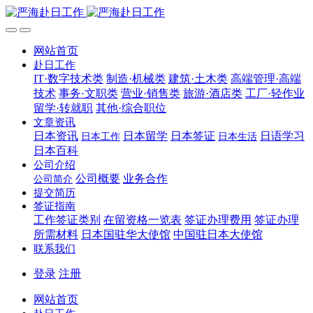
网站首页
赴日工作
IT·数字技术类
制造·机械类
建筑·土木类
高端管理·高端
技术
事务·文职类
营业·销售类
旅游·酒店类
工厂·轻作业
留学·转就职
其他·综合职位
文章资讯
日本资讯
日本留学
日本签证
日语学习
日本工作
日本生活
日本百科
公司介绍
公司概要
业务合作
公司简介
提交简历
签证指南
工作签证类别
在留资格一览表
签证办理费用
签证办理
所需材料
日本国驻华大使馆
中国驻日本大使馆
联系我们
登录
注册
网站首页