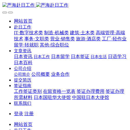
网站首页
赴日工作
IT·数字技术类
制造·机械类
建筑·土木类
高端管理·高端
技术
事务·文职类
营业·销售类
旅游·酒店类
工厂·轻作业
留学·转就职
其他·综合职位
文章资讯
日本资讯
日本留学
日本签证
日语学习
日本工作
日本生活
日本百科
公司介绍
公司概要
业务合作
公司简介
提交简历
签证指南
工作签证类别
在留资格一览表
签证办理费用
签证办理
所需材料
日本国驻华大使馆
中国驻日本大使馆
联系我们
登录
注册
网站首页