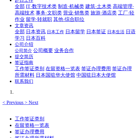
赴日工作
全部
IT·数字技术类
制造·机械类
建筑·土木类
高端管理·
高端技术
事务·文职类
营业·销售类
旅游·酒店类
工厂·轻
作业
留学·转就职
其他·综合职位
文章资讯
全部
日本资讯
日本留学
日本签证
日语
日本工作
日本生活
学习
日本百科
公司介绍
公司概要
业务合作
公司简介
提交简历
签证指南
工作签证类别
在留资格一览表
签证办理费用
签证办理
所需材料
日本国驻华大使馆
中国驻日本大使馆
联系我们
<
Previous
>
Next
工作签证类别
在留资格一览表
签证办理费用