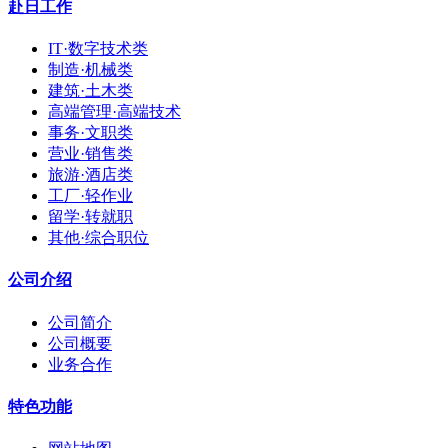
赴日工作
IT·数字技术类
制造·机械类
建筑·土木类
高端管理·高端技术
事务·文职类
营业·销售类
旅游·酒店类
工厂·轻作业
留学·转就职
其他·综合职位
公司介绍
公司简介
公司概要
业务合作
特色功能