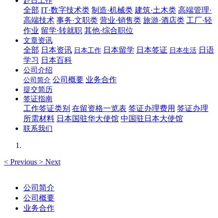
赴日工作
全部
IT·数字技术类
制造·机械类
建筑·土木类
高端管理·
高端技术
事务·文职类
营业·销售类
旅游·酒店类
工厂·轻
作业
留学·转就职
其他·综合职位
文章资讯
全部
日本资讯
日本留学
日本签证
日语
日本工作
日本生活
学习
日本百科
公司介绍
公司概要
业务合作
公司简介
提交简历
签证指南
工作签证类别
在留资格一览表
签证办理费用
签证办理
所需材料
日本国驻华大使馆
中国驻日本大使馆
联系我们
<
Previous
>
Next
公司简介
公司概要
业务合作