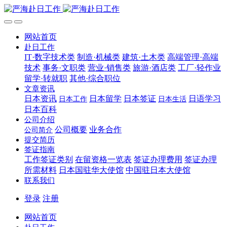
网站首页
赴日工作
IT·数字技术类
制造·机械类
建筑·土木类
高端管理·高端
技术
事务·文职类
营业·销售类
旅游·酒店类
工厂·轻作业
留学·转就职
其他·综合职位
文章资讯
日本资讯
日本留学
日本签证
日语学习
日本工作
日本生活
日本百科
公司介绍
公司概要
业务合作
公司简介
提交简历
签证指南
工作签证类别
在留资格一览表
签证办理费用
签证办理
所需材料
日本国驻华大使馆
中国驻日本大使馆
联系我们
登录
注册
网站首页