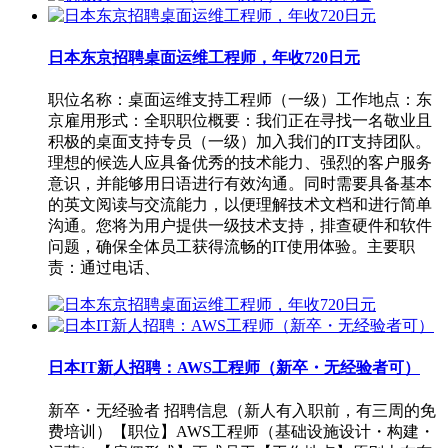
日本东京招聘桌面运维工程师，年收720日元
职位名称：桌面运维支持工程师（一级）工作地点：东
京雇用形式：全职职位概要：我们正在寻找一名敬业且
积极的桌面支持专员（一级）加入我们的IT支持团队。
理想的候选人应具备优秀的技术能力、强烈的客户服务
意识，并能够用日语进行有效沟通。同时需要具备基本
的英文阅读与交流能力，以便理解技术文档和进行简单
沟通。您将为用户提供一级技术支持，排查硬件和软件
问题，确保全体员工获得流畅的IT使用体验。主要职
责：通过电话、
日本IT新人招聘：AWS工程师（新卒・无经验者可）
新卒・无经验者 招聘信息（新人有入职前，有三周的免
费培训）【职位】AWS工程师（基础设施设计・构建・