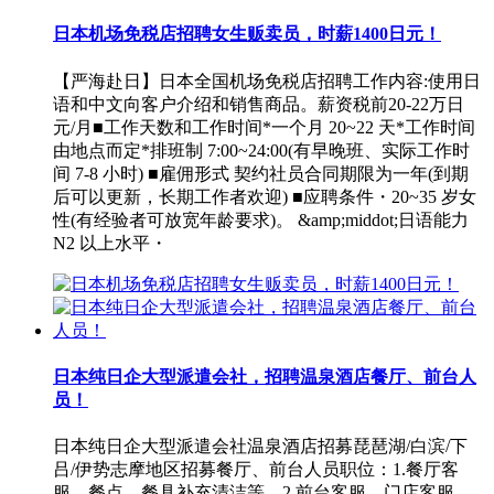
日本机场免税店招聘女生贩卖员，时薪1400日元！
【严海赴日】日本全国机场免税店招聘工作内容:使用日
语和中文向客户介绍和销售商品。薪资税前20-22万日
元/月■工作天数和工作时间*一个月 20~22 天*工作时间
由地点而定*排班制 7:00~24:00(有早晚班、实际工作时
间 7-8 小时) ■雇佣形式 契约社员合同期限为一年(到期
后可以更新，长期工作者欢迎) ■应聘条件・20~35 岁女
性(有经验者可放宽年龄要求)。 &amp;middot;日语能力
N2 以上水平・
日本纯日企大型派遣会社，招聘温泉酒店餐厅、前台人
员！
日本纯日企大型派遣会社温泉酒店招募琵琶湖/白滨/下
吕/伊势志摩地区招募餐厅、前台人员职位：1.餐厅客
服、餐点、餐具补充清洁等。2.前台客服、门店客服、