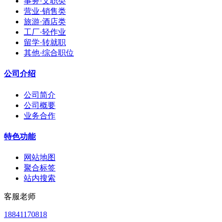
事务·文职类
营业·销售类
旅游·酒店类
工厂·轻作业
留学·转就职
其他·综合职位
公司介绍
公司简介
公司概要
业务合作
特色功能
网站地图
聚合标签
站内搜索
客服老师
18841170818