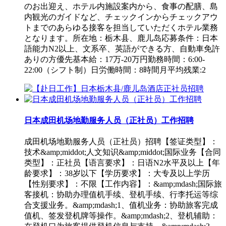
のお出迎え、ホテル内施設案内から、食事の配膳、島
内観光のガイドなど、チェックインからチェックアウ
トまでのあらゆる接客を担当していただくホテル業務
となります。所在地：栃木县、鹿儿岛応募条件：日本
語能力N2以上、文系卒、英語ができる方、自動車免許
ありの方優先基本給：17万-20万円勤務時間：6:00-
22:00（シフト制）日労働時間：8時間月平均残業:2
日本成田机场地勤服务人员（正社员）工作招聘
成田机场地勤服务人员（正社员）招聘【签证类型】：
技术&amp;middot;人文知识&amp;middot;国际业务【合同
类型】：正社员【语言要求】：日语N2水平及以上【年
龄要求】：38岁以下【学历要求】：大专及以上学历
【性别要求】：不限【工作内容】：&amp;mdash;国际旅
客接机：协助办理值机手续、登机手续、行李托运等综
合支援业务。&amp;mdash;1、值机业务：协助旅客完成
值机、签发登机牌等操作。&amp;mdash;2、登机辅助：