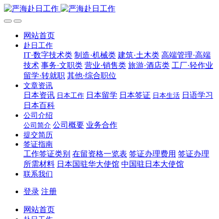
网站首页
赴日工作
IT·数字技术类
制造·机械类
建筑·土木类
高端管理·高端
技术
事务·文职类
营业·销售类
旅游·酒店类
工厂·轻作业
留学·转就职
其他·综合职位
文章资讯
日本资讯
日本留学
日本签证
日语学习
日本工作
日本生活
日本百科
公司介绍
公司概要
业务合作
公司简介
提交简历
签证指南
工作签证类别
在留资格一览表
签证办理费用
签证办理
所需材料
日本国驻华大使馆
中国驻日本大使馆
联系我们
登录
注册
网站首页