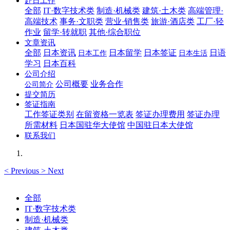
赴日工作
全部
IT·数字技术类
制造·机械类
建筑·土木类
高端管理·
高端技术
事务·文职类
营业·销售类
旅游·酒店类
工厂·轻
作业
留学·转就职
其他·综合职位
文章资讯
全部
日本资讯
日本留学
日本签证
日语
日本工作
日本生活
学习
日本百科
公司介绍
公司概要
业务合作
公司简介
提交简历
签证指南
工作签证类别
在留资格一览表
签证办理费用
签证办理
所需材料
日本国驻华大使馆
中国驻日本大使馆
联系我们
<
Previous
>
Next
全部
IT·数字技术类
制造·机械类