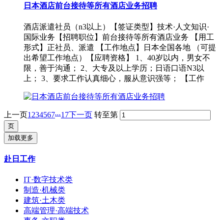
日本酒店前台接待等所有酒店业务招聘
酒店派遣社员（n3以上）【签证类型】技术·人文知识·
国际业务【招聘职位】前台接待等所有酒店业务 【用工
形式】正社员、派遣 【工作地点】日本全国各地 （可提
出希望工作地点）【应聘资格】 1、40岁以内，男女不
限，善于沟通； 2、大专及以上学历；日语口语N3以
上； 3、要求工作认真细心，服从意识强等； 【工作
...
上一页
1
2
3
4
5
6
7
17
下一页
转至第
加载更多
赴日工作
IT·数字技术类
制造·机械类
建筑·土木类
高端管理·高端技术