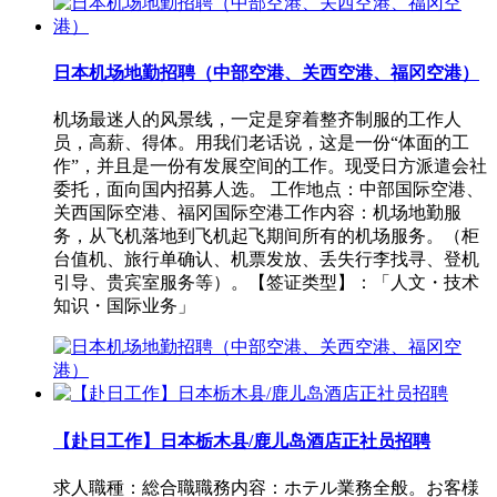
日本机场地勤招聘（中部空港、关西空港、福冈空港）
机场最迷人的风景线，一定是穿着整齐制服的工作人
员，高薪、得体。用我们老话说，这是一份“体面的工
作”，并且是一份有发展空间的工作。现受日方派遣会社
委托，面向国内招募人选。 工作地点：中部国际空港、
关西国际空港、福冈国际空港工作内容：机场地勤服
务，从飞机落地到飞机起飞期间所有的机场服务。（柜
台值机、旅行单确认、机票发放、丢失行李找寻、登机
引导、贵宾室服务等）。【签证类型】：「人文・技术
知识・国际业务」
【赴日工作】日本栃木县/鹿儿岛酒店正社员招聘
求人職種：総合職職務内容：ホテル業務全般。お客様