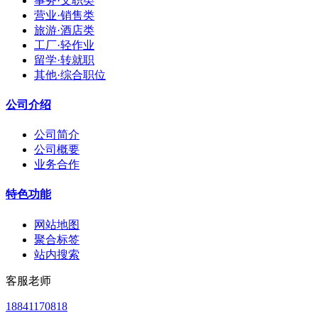
事务·文职类
营业·销售类
旅游·酒店类
工厂·轻作业
留学·转就职
其他·综合职位
公司介绍
公司简介
公司概要
业务合作
特色功能
网站地图
聚合标签
站内搜索
客服老师
18841170818