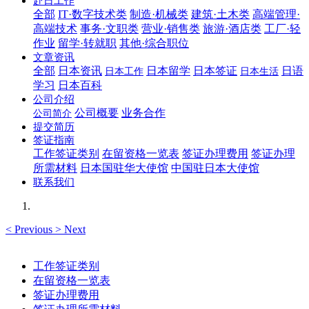
赴日工作
全部
IT·数字技术类
制造·机械类
建筑·土木类
高端管理·
高端技术
事务·文职类
营业·销售类
旅游·酒店类
工厂·轻
作业
留学·转就职
其他·综合职位
文章资讯
全部
日本资讯
日本留学
日本签证
日语
日本工作
日本生活
学习
日本百科
公司介绍
公司概要
业务合作
公司简介
提交简历
签证指南
工作签证类别
在留资格一览表
签证办理费用
签证办理
所需材料
日本国驻华大使馆
中国驻日本大使馆
联系我们
<
Previous
>
Next
工作签证类别
在留资格一览表
签证办理费用