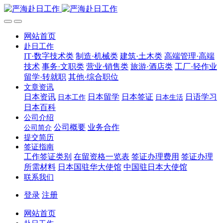
网站首页
赴日工作
IT·数字技术类
制造·机械类
建筑·土木类
高端管理·高端
技术
事务·文职类
营业·销售类
旅游·酒店类
工厂·轻作业
留学·转就职
其他·综合职位
文章资讯
日本资讯
日本留学
日本签证
日语学习
日本工作
日本生活
日本百科
公司介绍
公司概要
业务合作
公司简介
提交简历
签证指南
工作签证类别
在留资格一览表
签证办理费用
签证办理
所需材料
日本国驻华大使馆
中国驻日本大使馆
联系我们
登录
注册
网站首页