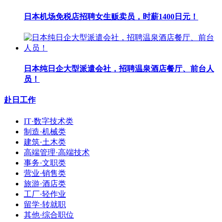
日本机场免税店招聘女生贩卖员，时薪1400日元！
日本纯日企大型派遣会社，招聘温泉酒店餐厅、前台人
员！
赴日工作
IT·数字技术类
制造·机械类
建筑·土木类
高端管理·高端技术
事务·文职类
营业·销售类
旅游·酒店类
工厂·轻作业
留学·转就职
其他·综合职位