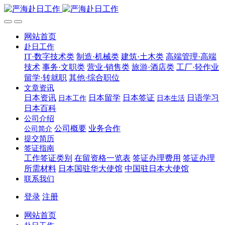
网站首页
赴日工作
IT·数字技术类
制造·机械类
建筑·土木类
高端管理·高端
技术
事务·文职类
营业·销售类
旅游·酒店类
工厂·轻作业
留学·转就职
其他·综合职位
文章资讯
日本资讯
日本留学
日本签证
日语学习
日本工作
日本生活
日本百科
公司介绍
公司概要
业务合作
公司简介
提交简历
签证指南
工作签证类别
在留资格一览表
签证办理费用
签证办理
所需材料
日本国驻华大使馆
中国驻日本大使馆
联系我们
登录
注册
网站首页