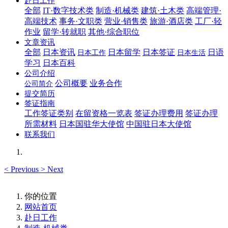
赴日工作
全部
IT·数字技术类
制造·机械类
建筑·土木类
高端管理·
高端技术
事务·文职类
营业·销售类
旅游·酒店类
工厂·轻
作业
留学·转就职
其他·综合职位
文章资讯
全部
日本资讯
日本留学
日本签证
日语
日本工作
日本生活
学习
日本百科
公司介绍
公司概要
业务合作
公司简介
提交简历
签证指南
工作签证类别
在留资格一览表
签证办理费用
签证办理
所需材料
日本国驻华大使馆
中国驻日本大使馆
联系我们
<
Previous
>
Next
你的位置
网站首页
赴日工作