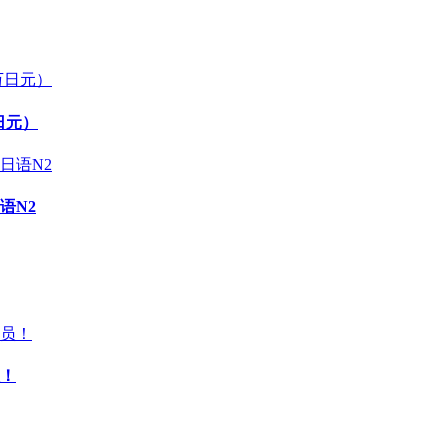
日元）
语N2
！