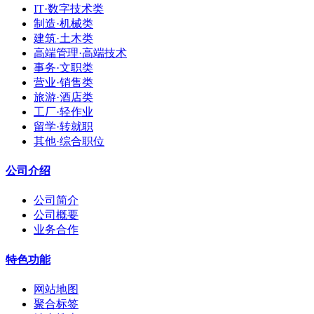
IT·数字技术类
制造·机械类
建筑·土木类
高端管理·高端技术
事务·文职类
营业·销售类
旅游·酒店类
工厂·轻作业
留学·转就职
其他·综合职位
公司介绍
公司简介
公司概要
业务合作
特色功能
网站地图
聚合标签