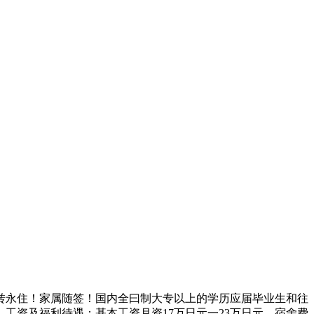
转永住！家属随签！国内全曰制大专以上的学历应届毕业生和往
工资及福利待遇：基本工资月资17万日元一23万日元。宿舍费