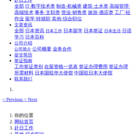
赴日工作
全部
IT·数字技术类
制造·机械类
建筑·土木类
高端管理·
高端技术
事务·文职类
营业·销售类
旅游·酒店类
工厂·轻
作业
留学·转就职
其他·综合职位
文章资讯
全部
日本资讯
日本留学
日本签证
日语
日本工作
日本生活
学习
日本百科
公司介绍
公司概要
业务合作
公司简介
提交简历
签证指南
工作签证类别
在留资格一览表
签证办理费用
签证办理
所需材料
日本国驻华大使馆
中国驻日本大使馆
联系我们
<
Previous
>
Next
你的位置
网站首页
赴日工作