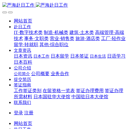
网站首页
赴日工作
IT·数字技术类
制造·机械类
建筑·土木类
高端管理·高端
技术
事务·文职类
营业·销售类
旅游·酒店类
工厂·轻作业
留学·转就职
其他·综合职位
文章资讯
日本资讯
日本留学
日本签证
日语学习
日本工作
日本生活
日本百科
公司介绍
公司概要
业务合作
公司简介
提交简历
签证指南
工作签证类别
在留资格一览表
签证办理费用
签证办理
所需材料
日本国驻华大使馆
中国驻日本大使馆
联系我们
登录
注册
网站首页