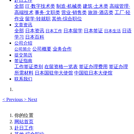
赴日工作
全部
IT·数字技术类
制造·机械类
建筑·土木类
高端管理·
高端技术
事务·文职类
营业·销售类
旅游·酒店类
工厂·轻
作业
留学·转就职
其他·综合职位
文章资讯
全部
日本资讯
日本留学
日本签证
日语
日本工作
日本生活
学习
日本百科
公司介绍
公司概要
业务合作
公司简介
提交简历
签证指南
工作签证类别
在留资格一览表
签证办理费用
签证办理
所需材料
日本国驻华大使馆
中国驻日本大使馆
联系我们
<
Previous
>
Next
你的位置
网站首页
赴日工作