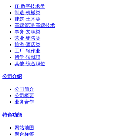
IT·数字技术类
制造·机械类
建筑·土木类
高端管理·高端技术
事务·文职类
营业·销售类
旅游·酒店类
工厂·轻作业
留学·转就职
其他·综合职位
公司介绍
公司简介
公司概要
业务合作
特色功能
网站地图
聚合标签