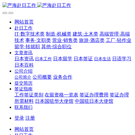
网站首页
赴日工作
IT·数字技术类
制造·机械类
建筑·土木类
高端管理·高端
技术
事务·文职类
营业·销售类
旅游·酒店类
工厂·轻作业
留学·转就职
其他·综合职位
文章资讯
日本资讯
日本留学
日本签证
日语学习
日本工作
日本生活
日本百科
公司介绍
公司概要
业务合作
公司简介
提交简历
签证指南
工作签证类别
在留资格一览表
签证办理费用
签证办理
所需材料
日本国驻华大使馆
中国驻日本大使馆
联系我们
登录
注册
网站首页