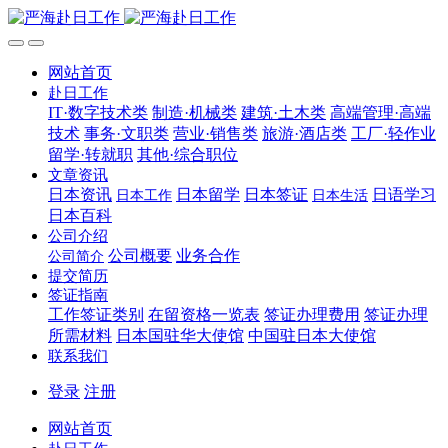
网站首页
赴日工作
IT·数字技术类
制造·机械类
建筑·土木类
高端管理·高端
技术
事务·文职类
营业·销售类
旅游·酒店类
工厂·轻作业
留学·转就职
其他·综合职位
文章资讯
日本资讯
日本留学
日本签证
日语学习
日本工作
日本生活
日本百科
公司介绍
公司概要
业务合作
公司简介
提交简历
签证指南
工作签证类别
在留资格一览表
签证办理费用
签证办理
所需材料
日本国驻华大使馆
中国驻日本大使馆
联系我们
登录
注册
网站首页