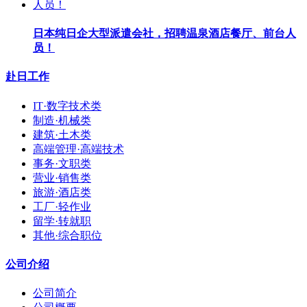
日本纯日企大型派遣会社，招聘温泉酒店餐厅、前台人
员！
赴日工作
IT·数字技术类
制造·机械类
建筑·土木类
高端管理·高端技术
事务·文职类
营业·销售类
旅游·酒店类
工厂·轻作业
留学·转就职
其他·综合职位
公司介绍
公司简介