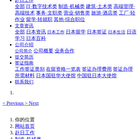
赴日工作
全部
IT·数字技术类
制造·机械类
建筑·土木类
高端管理·
高端技术
事务·文职类
营业·销售类
旅游·酒店类
工厂·轻
作业
留学·转就职
其他·综合职位
文章资讯
全部
日本资讯
日本留学
日本签证
日语
日本工作
日本生活
学习
日本百科
公司介绍
公司概要
业务合作
公司简介
提交简历
签证指南
工作签证类别
在留资格一览表
签证办理费用
签证办理
所需材料
日本国驻华大使馆
中国驻日本大使馆
联系我们
<
Previous
>
Next
你的位置
网站首页
赴日工作