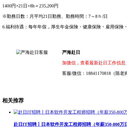
1400円×21日×8h＝235,200円
※勤務日数：月平均21日勤務、勤務時間：7～8ｈ/日
6.福利待遇：每年年假，厚生年⾦保険・健康保険・雇用保険
严海赴日
加微信，查看最新赴日工作信息
客服/微信：18841170818（陈
相关推荐
赴日IT招聘丨日本软件开发工程师招聘（年薪350-800万