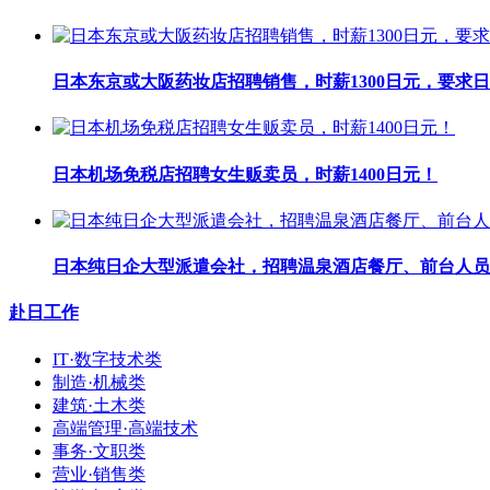
日本东京或大阪药妆店招聘销售，时薪1300日元，要求日
日本机场免税店招聘女生贩卖员，时薪1400日元！
日本纯日企大型派遣会社，招聘温泉酒店餐厅、前台人员
赴日工作
IT·数字技术类
制造·机械类
建筑·土木类
高端管理·高端技术
事务·文职类
营业·销售类