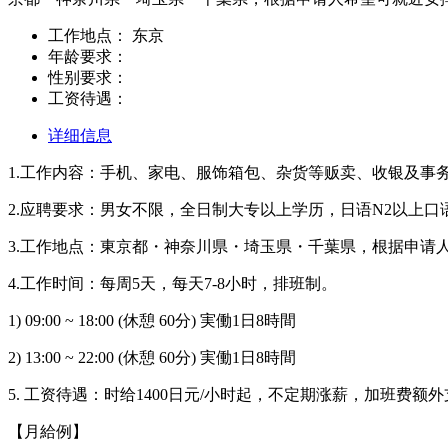
工作地点：
东京
年龄要求：
性别要求：
工资待遇：
详细信息
1.工作内容：手机、家电、服饰箱包、杂货等贩卖、收银及事
2.应聘要求：男女不限，全日制大专以上学历，日语N2以上口
3.工作地点：東京都・神奈川県・埼玉県・千葉県，根据申请
4.工作时间：每周5天，每天7-8小时，排班制。
1) 09:00 ~ 18:00 (休憩 60分) 実働1日8時間
2) 13:00 ~ 22:00 (休憩 60分) 実働1日8時間
5. 工资待遇：时给1400日元/小时起，不定期涨薪，加班费额
【月給例】