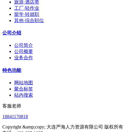
旅游·酒店类
工厂·轻作业
留学·转就职
其他·综合职位
公司介绍
公司简介
公司概要
业务合作
特色功能
网站地图
聚合标签
站内搜索
客服老师
18841170818
Copyright &amp;copy; 大连严海人力资源有限公司 版权所有