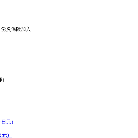
・労災保険加入
老师）
日元）