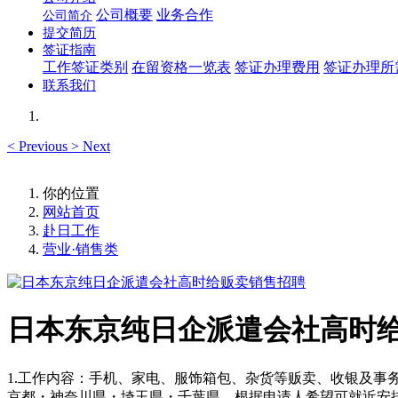
公司概要
业务合作
公司简介
提交简历
签证指南
工作签证类别
在留资格一览表
签证办理费用
签证办理所
联系我们
<
Previous
>
Next
你的位置
网站首页
赴日工作
营业·销售类
日本东京纯日企派遣会社高时
1.工作内容：手机、家电、服饰箱包、杂货等贩卖、收银及事务
京都・神奈川県・埼玉県・千葉県，根据申请人希望可就近安排。4.工作时间：每周