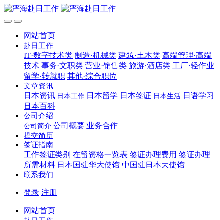
网站首页
赴日工作
IT·数字技术类
制造·机械类
建筑·土木类
高端管理·高端
技术
事务·文职类
营业·销售类
旅游·酒店类
工厂·轻作业
留学·转就职
其他·综合职位
文章资讯
日本资讯
日本留学
日本签证
日语学习
日本工作
日本生活
日本百科
公司介绍
公司概要
业务合作
公司简介
提交简历
签证指南
工作签证类别
在留资格一览表
签证办理费用
签证办理
所需材料
日本国驻华大使馆
中国驻日本大使馆
联系我们
登录
注册
网站首页