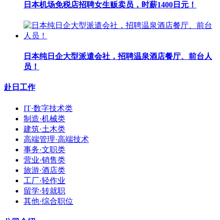
日本机场免税店招聘女生贩卖员，时薪1400日元！
日本纯日企大型派遣会社，招聘温泉酒店餐厅、前台人
员！
赴日工作
IT·数字技术类
制造·机械类
建筑·土木类
高端管理·高端技术
事务·文职类
营业·销售类
旅游·酒店类
工厂·轻作业
留学·转就职
其他·综合职位