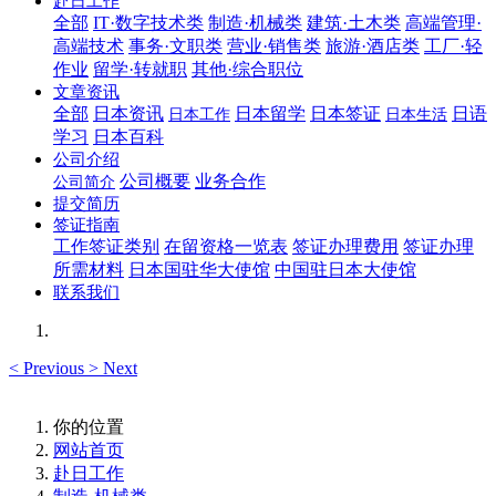
赴日工作
全部
IT·数字技术类
制造·机械类
建筑·土木类
高端管理·
高端技术
事务·文职类
营业·销售类
旅游·酒店类
工厂·轻
作业
留学·转就职
其他·综合职位
文章资讯
全部
日本资讯
日本留学
日本签证
日语
日本工作
日本生活
学习
日本百科
公司介绍
公司概要
业务合作
公司简介
提交简历
签证指南
工作签证类别
在留资格一览表
签证办理费用
签证办理
所需材料
日本国驻华大使馆
中国驻日本大使馆
联系我们
<
Previous
>
Next
你的位置
网站首页
赴日工作