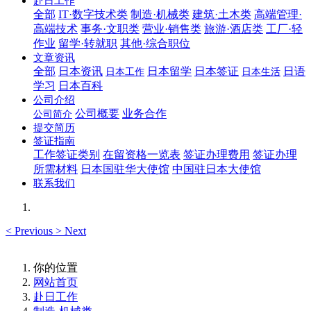
赴日工作
全部
IT·数字技术类
制造·机械类
建筑·土木类
高端管理·
高端技术
事务·文职类
营业·销售类
旅游·酒店类
工厂·轻
作业
留学·转就职
其他·综合职位
文章资讯
全部
日本资讯
日本留学
日本签证
日语
日本工作
日本生活
学习
日本百科
公司介绍
公司概要
业务合作
公司简介
提交简历
签证指南
工作签证类别
在留资格一览表
签证办理费用
签证办理
所需材料
日本国驻华大使馆
中国驻日本大使馆
联系我们
<
Previous
>
Next
你的位置
网站首页
赴日工作