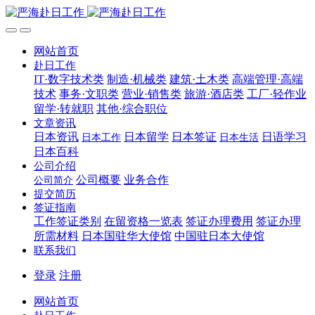
网站首页
赴日工作
IT·数字技术类
制造·机械类
建筑·土木类
高端管理·高端
技术
事务·文职类
营业·销售类
旅游·酒店类
工厂·轻作业
留学·转就职
其他·综合职位
文章资讯
日本资讯
日本留学
日本签证
日语学习
日本工作
日本生活
日本百科
公司介绍
公司概要
业务合作
公司简介
提交简历
签证指南
工作签证类别
在留资格一览表
签证办理费用
签证办理
所需材料
日本国驻华大使馆
中国驻日本大使馆
联系我们
登录
注册
网站首页