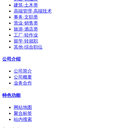
建筑·土木类
高端管理·高端技术
事务·文职类
营业·销售类
旅游·酒店类
工厂·轻作业
留学·转就职
其他·综合职位
公司介绍
公司简介
公司概要
业务合作
特色功能
网站地图
聚合标签
站内搜索