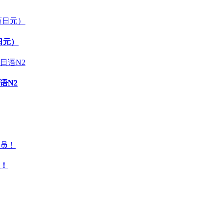
日元）
语N2
！