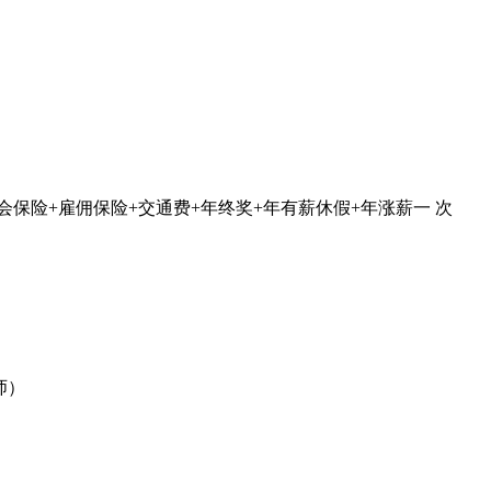
保险+雇佣保险+交通费+年终奖+年有薪休假+年涨薪一 次
老师）