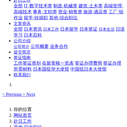
赴日工作
全部
IT·数字技术类
制造·机械类
建筑·土木类
高端管理·
高端技术
事务·文职类
营业·销售类
旅游·酒店类
工厂·轻
作业
留学·转就职
其他·综合职位
文章资讯
全部
日本资讯
日本留学
日本签证
日语
日本工作
日本生活
学习
日本百科
公司介绍
公司概要
业务合作
公司简介
提交简历
签证指南
工作签证类别
在留资格一览表
签证办理费用
签证办理
所需材料
日本国驻华大使馆
中国驻日本大使馆
联系我们
<
Previous
>
Next
你的位置
网站首页
赴日工作