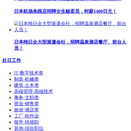
日本机场免税店招聘女生贩卖员，时薪1400日元！
日本纯日企大型派遣会社，招聘温泉酒店餐厅、前台人
员！
赴日工作
IT·数字技术类
制造·机械类
建筑·土木类
高端管理·高端技术
事务·文职类
营业·销售类
旅游·酒店类
工厂·轻作业
留学·转就职
其他·综合职位