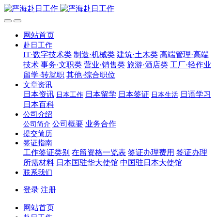
网站首页
赴日工作
IT·数字技术类
制造·机械类
建筑·土木类
高端管理·高端
技术
事务·文职类
营业·销售类
旅游·酒店类
工厂·轻作业
留学·转就职
其他·综合职位
文章资讯
日本资讯
日本留学
日本签证
日语学习
日本工作
日本生活
日本百科
公司介绍
公司概要
业务合作
公司简介
提交简历
签证指南
工作签证类别
在留资格一览表
签证办理费用
签证办理
所需材料
日本国驻华大使馆
中国驻日本大使馆
联系我们
登录
注册
网站首页