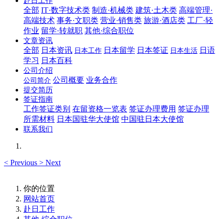
赴日工作
全部
IT·数字技术类
制造·机械类
建筑·土木类
高端管理·
高端技术
事务·文职类
营业·销售类
旅游·酒店类
工厂·轻
作业
留学·转就职
其他·综合职位
文章资讯
全部
日本资讯
日本留学
日本签证
日语
日本工作
日本生活
学习
日本百科
公司介绍
公司概要
业务合作
公司简介
提交简历
签证指南
工作签证类别
在留资格一览表
签证办理费用
签证办理
所需材料
日本国驻华大使馆
中国驻日本大使馆
联系我们
<
Previous
>
Next
你的位置
网站首页
赴日工作