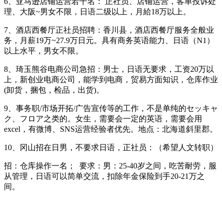
6、亚马逊店铺运营若干名： 正社员、店铺运营，客单投诉处
理、大阪~男女不限，日语二级以上，月給18万以上。
7、酒店西餐厅正社员招聘：香川县，酒店西餐厅服务全般业
务，月薪19万~27.9万日元。具有商务英语能力、日语（N1）
以上水平，男女不限。
8、琦玉熊谷电商公司急招：男士，日语无要求，工资20万以
上，新创业电商公司，能学到电商，贸易方面知识，仓库作业
(卸货，捆包，检品，出货)。
9、
事务职/市场开拓/广告宣传
等的工作，不是单纯的セッキャ
ク、フロア之类的。
女生，需要会一定的英语，需要会用
excel，有微博、SNS运营经验者优先。
地点：北海道斜里郡。
10、
冈山招在日男，不要求日语，正社员：（希望人文转职）
招：仓库操作一名； 要求：男：25-40岁之间，吃苦耐劳，服
从管理，日语可以简单交流，扣除年金保险到手20-21万之
间。