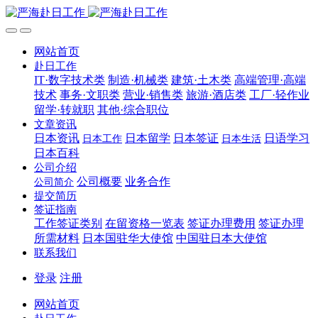
网站首页
赴日工作
IT·数字技术类
制造·机械类
建筑·土木类
高端管理·高端
技术
事务·文职类
营业·销售类
旅游·酒店类
工厂·轻作业
留学·转就职
其他·综合职位
文章资讯
日本资讯
日本留学
日本签证
日语学习
日本工作
日本生活
日本百科
公司介绍
公司概要
业务合作
公司简介
提交简历
签证指南
工作签证类别
在留资格一览表
签证办理费用
签证办理
所需材料
日本国驻华大使馆
中国驻日本大使馆
联系我们
登录
注册
网站首页