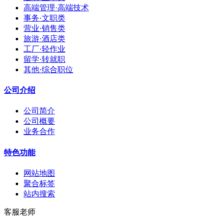
高端管理·高端技术
事务·文职类
营业·销售类
旅游·酒店类
工厂·轻作业
留学·转就职
其他·综合职位
公司介绍
公司简介
公司概要
业务合作
特色功能
网站地图
聚合标签
站内搜索
客服老师