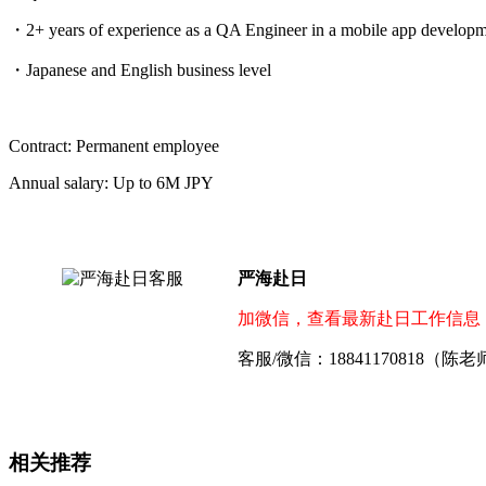
・2+ years of experience as a QA Engineer in a mobile app developm
・Japanese and English business level
Contract: Permanent employee
Annual salary: Up to 6M JPY
严海赴日
加微信，查看最新赴日工作信息
客服/微信：18841170818（陈
相关推荐