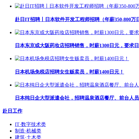
赴日IT招聘丨日本软件开发工程师招聘（年薪350-800万
日本东京或大阪药妆店招聘销售，时薪1300日元，要求日
日本机场免税店招聘女生贩卖员，时薪1400日元！
日本纯日企大型派遣会社，招聘温泉酒店餐厅、前台人员
赴日工作
IT·数字技术类
制造·机械类
建筑·土木类