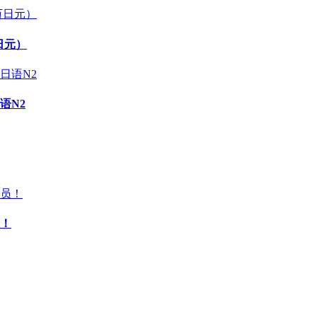
日元）
语N2
！