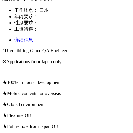
工作地点：
日本
年龄要求：
性别要求：
工资待遇：
详细信息
#Urgenthiring Game QA Engineer
※Applications from Japan only
★100% in-house development
★Mobile contents for overseas
★Global environment
★Flextime OK
★Full remote from Japan OK