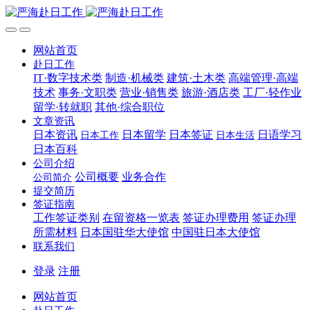
网站首页
赴日工作
IT·数字技术类
制造·机械类
建筑·土木类
高端管理·高端
技术
事务·文职类
营业·销售类
旅游·酒店类
工厂·轻作业
留学·转就职
其他·综合职位
文章资讯
日本资讯
日本留学
日本签证
日语学习
日本工作
日本生活
日本百科
公司介绍
公司概要
业务合作
公司简介
提交简历
签证指南
工作签证类别
在留资格一览表
签证办理费用
签证办理
所需材料
日本国驻华大使馆
中国驻日本大使馆
联系我们
登录
注册
网站首页