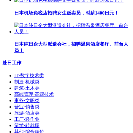
日本机场免税店招聘女生贩卖员，时薪1400日元！
日本纯日企大型派遣会社，招聘温泉酒店餐厅、前台人
员！
赴日工作
IT·数字技术类
制造·机械类
建筑·土木类
高端管理·高端技术
事务·文职类
营业·销售类
旅游·酒店类
工厂·轻作业
留学·转就职
其他·综合职位