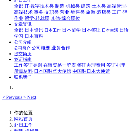
赴日工作
全部
IT·数字技术类
制造·机械类
建筑·土木类
高端管理·
高端技术
事务·文职类
营业·销售类
旅游·酒店类
工厂·轻
作业
留学·转就职
其他·综合职位
文章资讯
全部
日本资讯
日本留学
日本签证
日语
日本工作
日本生活
学习
日本百科
公司介绍
公司概要
业务合作
公司简介
提交简历
签证指南
工作签证类别
在留资格一览表
签证办理费用
签证办理
所需材料
日本国驻华大使馆
中国驻日本大使馆
联系我们
<
Previous
>
Next
你的位置
网站首页
赴日工作